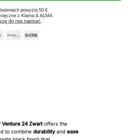
wieniach powyżej 50 €
esięczne z Klarna & ALMA
szę do nas napisać
.
 Venture 24 Zwart
offers the
ted to combine
durability
and
ease
night black finish that