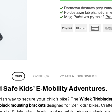
Darmowa dostawa przy zamó
Po dostawie lub płatności mi
Mają Państwo pytania?
Pro
OPIS
OPINIE (0)
PYTANIA I ODPOWIEDZI
Safe Kids’ E-Mobility Adventures.
tylish way to secure your child’s bike? The
Widek Triobinder
 black mounting brackets
designed for 24″ kids’ bikes. Craf
r child’s bike stays firmly in place while adding a sleek, mid