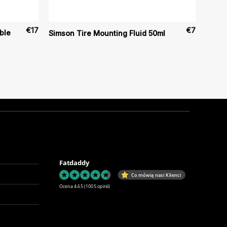
€
17
€
7
ble
Simson Tire Mounting Fluid 50ml
Fatdaddy
Co mówią nasi Klienci
Ocena 4.65
(1005 opinii)