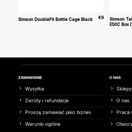
€
19
€
9
Simson Tai
Simson DoubleFit Bottle Cage Black
E50C Box (
ZAMAWIANIE
O NAS
Wysyłka
Sklepy
Zwroty i refundacje
O nas
Proszę zamawiać jako biznes
Praca 
Warunki ogólne
Otworz