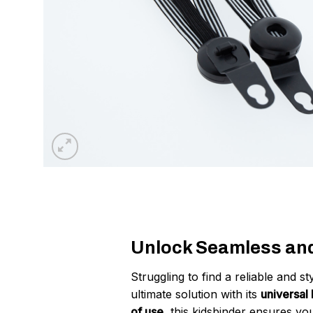
Unlock Seamless and 
Struggling to find a reliable and s
ultimate solution with its
universal
of use
, this kidsbinder ensures you