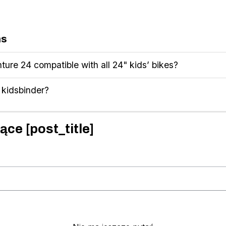
ns
ture 24 compatible with all 24" kids’ bikes?
e kidsbinder?
ące [post_title]