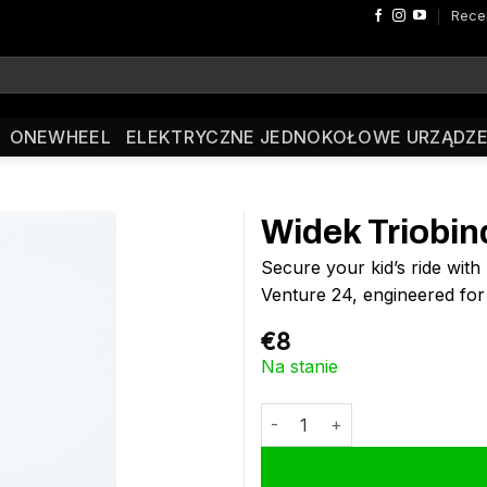
Rece
ONEWHEEL
ELEKTRYCZNE JEDNOKOŁOWE URZĄDZE
Widek Triobin
Secure your kid’s ride wit
Venture 24, engineered for
€
8
Na stanie
ilość Widek Triobinder Venture