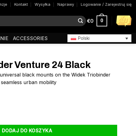
nzje
Kontakt
Wysyłka
Naprawy
Logowanie / Zarejestruj się
€
0
0
NIE
ACCESSORIES
Polski
der Venture 24 Black
h universal black mounts on the Widek Triobinder
 seamless urban mobility
 24 Black
DODAJ DO KOSZYKA