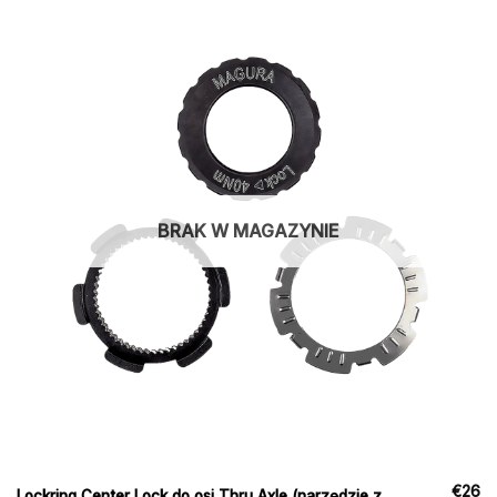
BRAK W MAGAZYNIE
€
26
Lockring Center Lock do osi Thru Axle (narzędzie z