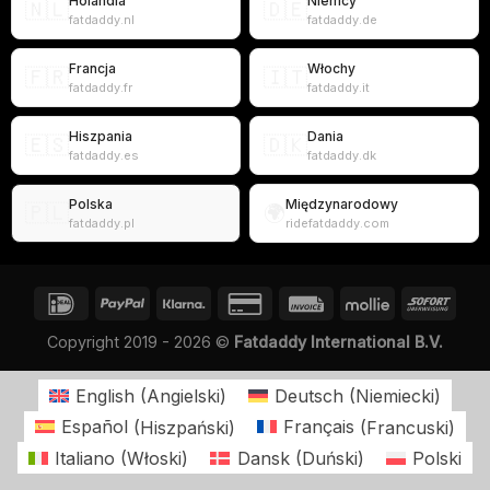
Holandia
Niemcy
🇳🇱
🇩🇪
fatdaddy.nl
fatdaddy.de
Francja
Włochy
🇫🇷
🇮🇹
fatdaddy.fr
fatdaddy.it
Hiszpania
Dania
🇪🇸
🇩🇰
fatdaddy.es
fatdaddy.dk
Polska
Międzynarodowy
🇵🇱
🌍
fatdaddy.pl
ridefatdaddy.com
Copyright 2019 - 2026 ©
Fatdaddy International B.V.
English
(
Angielski
)
Deutsch
(
Niemiecki
)
Español
(
Hiszpański
)
Français
(
Francuski
)
Italiano
(
Włoski
)
Dansk
(
Duński
)
Polski