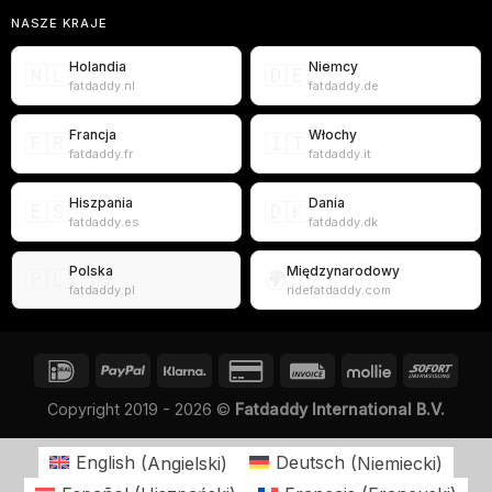
NASZE KRAJE
Holandia
Niemcy
🇳🇱
🇩🇪
fatdaddy.nl
fatdaddy.de
Francja
Włochy
🇫🇷
🇮🇹
fatdaddy.fr
fatdaddy.it
Hiszpania
Dania
🇪🇸
🇩🇰
fatdaddy.es
fatdaddy.dk
Polska
Międzynarodowy
🇵🇱
🌍
fatdaddy.pl
ridefatdaddy.com
Copyright 2019 - 2026 ©
Fatdaddy International B.V.
English
(
Angielski
)
Deutsch
(
Niemiecki
)