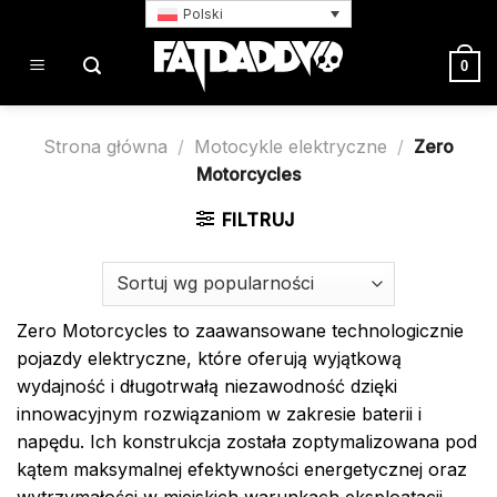
Przewiń
Polski
do
zawartości
0
Strona główna
/
Motocykle elektryczne
/
Zero
Motorcycles
FILTRUJ
Zero Motorcycles to zaawansowane technologicznie
pojazdy elektryczne, które oferują wyjątkową
wydajność i długotrwałą niezawodność dzięki
innowacyjnym rozwiązaniom w zakresie baterii i
napędu. Ich konstrukcja została zoptymalizowana pod
kątem maksymalnej efektywności energetycznej oraz
wytrzymałości w miejskich warunkach eksploatacji