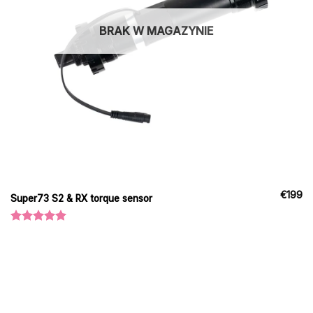
BRAK W MAGAZYNIE
€
199
Super73 S2 & RX torque sensor
Oceniono
5.00
na 5