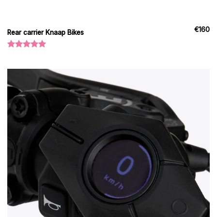
€
160
Rear carrier Knaap Bikes
Oceniono
5.00
na 5