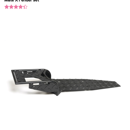
Oceniono
4.33
na 5