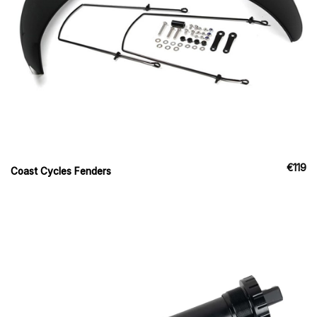
€
119
Coast Cycles Fenders