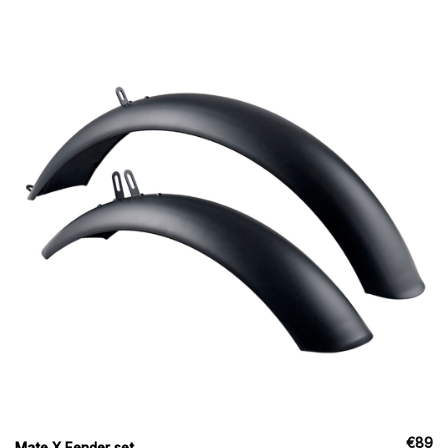
€
89
Mate X Fender set