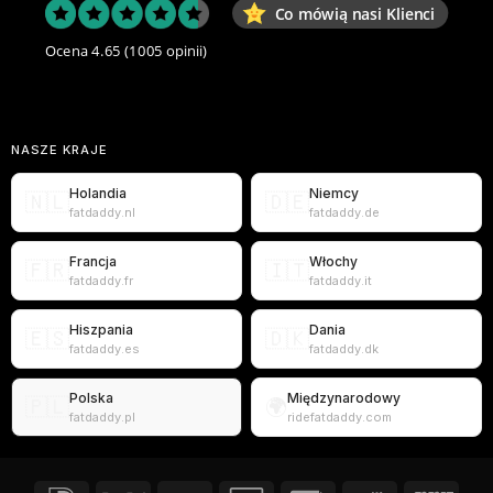
Co mówią nasi Klienci
Ocena 4.65
(1005 opinii)
NASZE KRAJE
Holandia
Niemcy
🇳🇱
🇩🇪
fatdaddy.nl
fatdaddy.de
Francja
Włochy
🇫🇷
🇮🇹
fatdaddy.fr
fatdaddy.it
Hiszpania
Dania
🇪🇸
🇩🇰
fatdaddy.es
fatdaddy.dk
Polska
Międzynarodowy
🇵🇱
🌍
fatdaddy.pl
ridefatdaddy.com