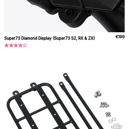
€
199
Super73 Diamond Display (Super73 S2, RX & ZX)
Oceniono
4.33
na 5