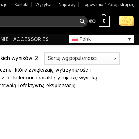
nzje
Kontakt
Wysyłka
Naprawy
Logowanie / Zarejestruj się
€
0
0
NIE
ACCESSORIES
Polski
Posortowane
kich wyników: 2
według
zne, które zwiększają wytrzymałość i
popularności
tej kategorii charakteryzują się wysoką
trwałą i efektywną eksploatację