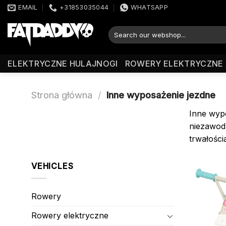
Przewiń
EMAIL
+31853035044
WHATSAPP
do
zawartości
Szukaj:
ELEKTRYCZNE HULAJNOGI
ROWERY ELEKTRYCZNE
Strona główna
/
Inne wyposażenie jezdne
Inne wypo
niezawodn
trwałości
VEHICLES
Rowery
Rowery elektryczne