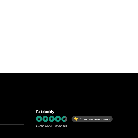
Fatdaddy
Co mówią nasi Klienci
Ocena 4.65
(1005 opinii)