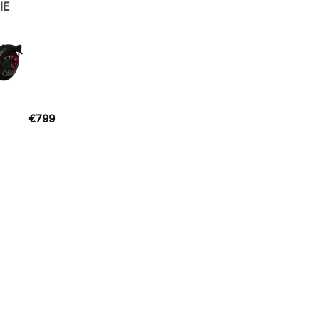
IE
€
799