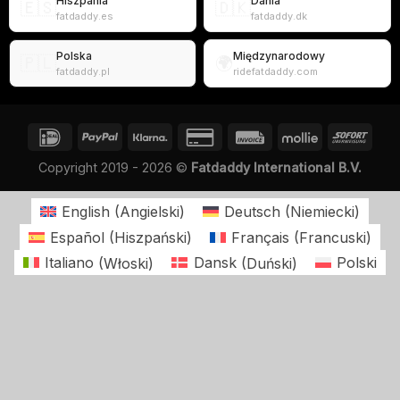
Hiszpania
Dania
🇪🇸
🇩🇰
fatdaddy.es
fatdaddy.dk
Polska
Międzynarodowy
🇵🇱
🌍
fatdaddy.pl
ridefatdaddy.com
Copyright 2019 - 2026 ©
Fatdaddy International B.V.
English
(
Angielski
)
Deutsch
(
Niemiecki
)
Español
(
Hiszpański
)
Français
(
Francuski
)
Italiano
(
Włoski
)
Dansk
(
Duński
)
Polski