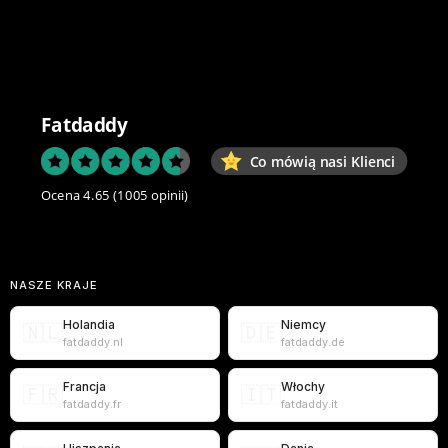
Fatdaddy
Co mówią nasi Klienci
Ocena 4.65
(1005 opinii)
NASZE KRAJE
Holandia
Niemcy
🇳🇱
🇩🇪
fatdaddy.nl
fatdaddy.de
Francja
Włochy
🇫🇷
🇮🇹
fatdaddy.fr
fatdaddy.it