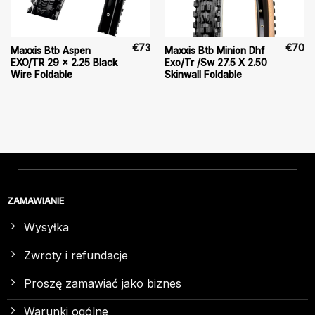
€
73
€
70
Maxxis Btb Aspen
Maxxis Btb Minion Dhf
EXO/TR 29 x 2.25 Black
Exo/Tr /Sw 27.5 X 2.50
Wire Foldable
Skinwall Foldable
ZAMAWIANIE
Wysyłka
Zwroty i refundacje
Proszę zamawiać jako biznes
Warunki ogólne