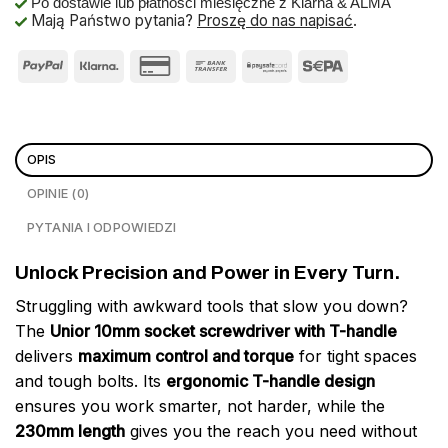
Po dostawie lub płatności miesięczne z Klarna & ALMA
Mają Państwo pytania?
Proszę do nas napisać
.
OPIS
OPINIE (0)
PYTANIA I ODPOWIEDZI
Unlock Precision and Power in Every Turn.
Struggling with awkward tools that slow you down?
The
Unior 10mm socket screwdriver with T-handle
delivers
maximum control and torque
for tight spaces
and tough bolts. Its
ergonomic T-handle design
ensures you work smarter, not harder, while the
230mm length
gives you the reach you need without