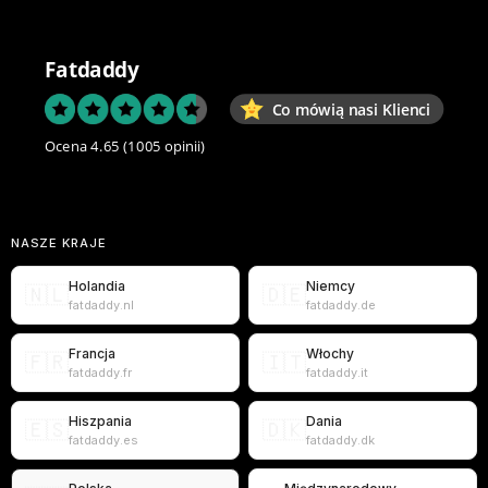
Fatdaddy
Co mówią nasi Klienci
Ocena 4.65
(1005 opinii)
NASZE KRAJE
Holandia
Niemcy
🇳🇱
🇩🇪
fatdaddy.nl
fatdaddy.de
Francja
Włochy
🇫🇷
🇮🇹
fatdaddy.fr
fatdaddy.it
Hiszpania
Dania
🇪🇸
🇩🇰
fatdaddy.es
fatdaddy.dk