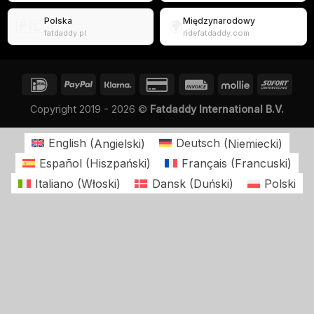
Polska
Międzynarodowy
🇵🇱
🌍
fatdaddy.pl
ridefatdaddy.com
Copyright 2019 - 2026 ©
Fatdaddy International B.V.
English
(
Angielski
)
Deutsch
(
Niemiecki
)
Español
(
Hiszpański
)
Français
(
Francuski
)
Italiano
(
Włoski
)
Dansk
(
Duński
)
Polski