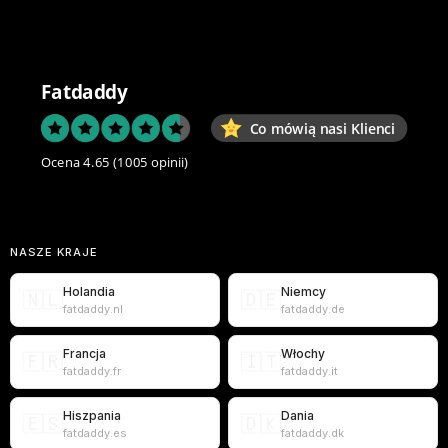
Fatdaddy
Co mówią nasi Klienci
Ocena 4.65
(1005 opinii)
NASZE KRAJE
Holandia
Niemcy
🇳🇱
🇩🇪
fatdaddy.nl
fatdaddy.de
Francja
Włochy
🇫🇷
🇮🇹
fatdaddy.fr
fatdaddy.it
Hiszpania
Dania
🇪🇸
🇩🇰
fatdaddy.es
fatdaddy.dk