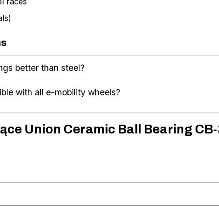
el races
ls)
ns
gs better than steel?
ble with all e-mobility wheels?
zące Union Ceramic Ball Bearing CB