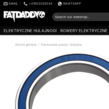
Przewiń
EMAIL
+31853035044
WHATSAPP
do
zawartości
Szukaj:
ELEKTRYCZNE HULAJNOGI
ROWERY ELEKTRYCZNE
Strona główna
/
Pierścienie piasty i łożyska