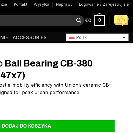
nzje
Kontakt
Wysyłka
Naprawy
Logowanie / Zarejestruj się
€
0
0
NIE
ACCESSORIES
Polski
 Ball Bearing CB-380
x47x7)
st e-mobility efficiency with Union’s ceramic CB-
signed for peak urban performance
ring CB-380 6807 LLB (35x47x7)
DODAJ DO KOSZYKA