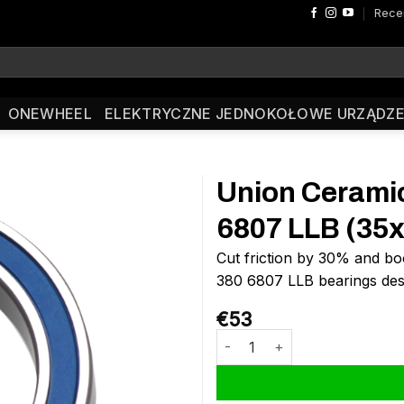
Rece
ONEWHEEL
ELEKTRYCZNE JEDNOKOŁOWE URZĄDZE
Union Ceramic
6807 LLB (35
Cut friction by 30% and boo
380 6807 LLB bearings de
€
53
ilość Union Ceramic Ball Bea