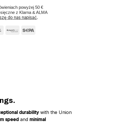
wieniach powyżej 50 €
esięczne z Klarna & ALMA
szę do nas napisać
.
ings.
eptional durability
with the Union
m speed
and
minimal