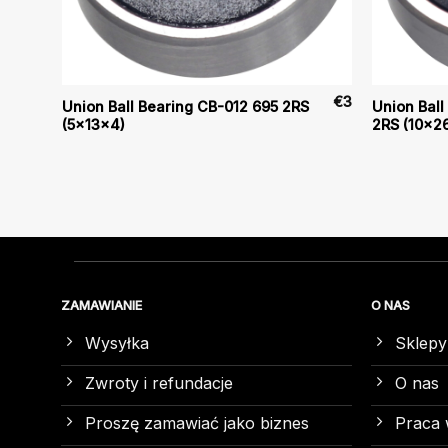
€
3
€
3
Union Ball Bearing CB-012 695 2RS
Union Ball
(5x13x4)
2RS (10x2
ZAMAWIANIE
O NAS
Wysyłka
Sklepy
Zwroty i refundacje
O nas
Proszę zamawiać jako biznes
Praca 