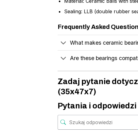
Material: Ceramic balls with ste
Sealing: LLB (double rubber sea
Frequently Asked Questio
What makes ceramic bearin
Are these bearings compati
Zadaj pytanie dotyc
(35x47x7)
Pytania i odpowiedzi