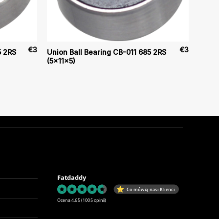
€
3
€
3
5 2RS
Union Ball Bearing CB-011 685 2RS
(5x11x5)
Fatdaddy
Co mówią nasi Klienci
Ocena 4.65
(1005 opinii)