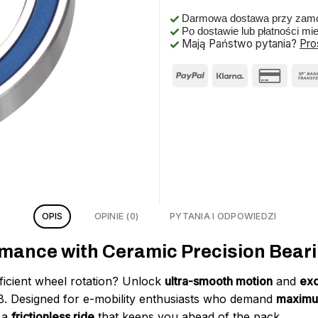
Darmowa dostawa przy zamó
Po dostawie lub płatności mi
Mają Państwo pytania?
Pro
OPIS
OPINIE (0)
PYTANIA I ODPOWIEDZI
mance with Ceramic Precision Bear
efficient wheel rotation? Unlock
ultra-smooth motion
and
exc
. Designed for e-mobility enthusiasts who demand
maximu
s a
frictionless ride
that keeps you ahead of the pack.