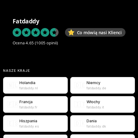
Fatdaddy
Co mówią nasi Klienci
Ocena 4.65
(1005 opinii)
NASZE KRAJE
Holandia
Niemcy
🇳🇱
🇩🇪
fatdaddy.nl
fatdaddy.de
Francja
Włochy
🇫🇷
🇮🇹
fatdaddy.fr
fatdaddy.it
Hiszpania
Dania
🇪🇸
🇩🇰
fatdaddy.es
fatdaddy.dk