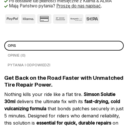
Po dostawie lub płatności miesięczne z Klarna & ALMA
Mają Państwo pytania?
Proszę do nas napisać
.
OPIS
OPINIE (0)
PYTANIA I ODPOWIEDZI
Get Back on the Road Faster with Unmatched
Tire Repair Power.
Nothing kills your ride like a flat tire.
Simson Solutie
30ml
delivers the ultimate fix with its
fast-drying, cold
vulcanizing formula
that bonds patches securely in just
5 minutes. Designed for riders who demand reliability,
this solution is
essential for quick, durable repairs
on