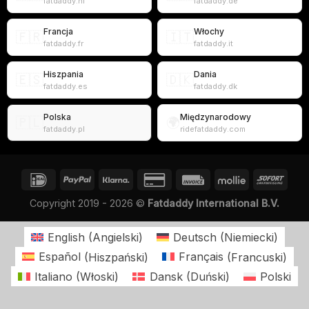
fatdaddy.nl
fatdaddy.de
Francja
Włochy
🇫🇷
🇮🇹
fatdaddy.fr
fatdaddy.it
Hiszpania
Dania
🇪🇸
🇩🇰
fatdaddy.es
fatdaddy.dk
Polska
Międzynarodowy
🇵🇱
🌍
fatdaddy.pl
ridefatdaddy.com
Copyright 2019 - 2026 ©
Fatdaddy International B.V.
English
(
Angielski
)
Deutsch
(
Niemiecki
)
Español
(
Hiszpański
)
Français
(
Francuski
)
Italiano
(
Włoski
)
Dansk
(
Duński
)
Polski