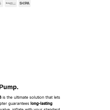
e Pump.
B
is the ultimate solution that lets
apter guarantees
long-lasting
alve, inflate with your standard