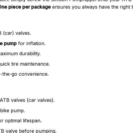
One piece per package
ensures you always have the right 
 (car) valves.
ke pump
for inflation.
aximum durability.
uick tire maintenance.
-the-go convenience.
h ATB valves (car valves).
r bike pump.
r optimal lifespan.
TB valve before pumping.