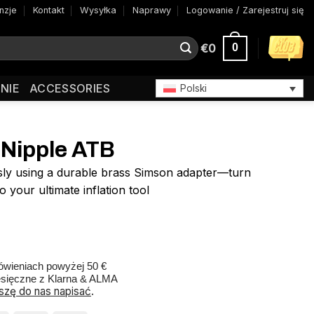
nzje
Kontakt
Wysyłka
Naprawy
Logowanie / Zarejestruj się
€
0
0
NIE
ACCESSORIES
Polski
Nipple ATB
sly using a durable brass Simson adapter—turn
 your ultimate inflation tool
wieniach powyżej 50 €
esięczne z Klarna & ALMA
szę do nas napisać
.