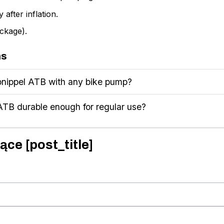
after inflation.
ackage).
ns
nippel ATB with any bike pump?
ATB durable enough for regular use?
ące [post_title]