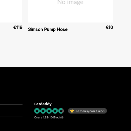
€
119
€
10
Simson Pump Hose
Fatdaddy
Co mówią nasi Klienci
Ocena 4.65
(1005 opinii)