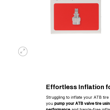
Effortless Inflation
Struggling to inflate your ATB tir
you
pump your ATB valve tire usin
performance
and hassle-free infl