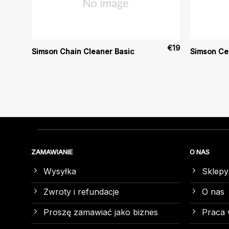
€
13
€
19
Simson Chain Cleaner Basic
Simson Ce
ZAMAWIANIE
O NAS
Wysyłka
Sklepy
Zwroty i refundacje
O nas
Proszę zamawiać jako biznes
Praca 