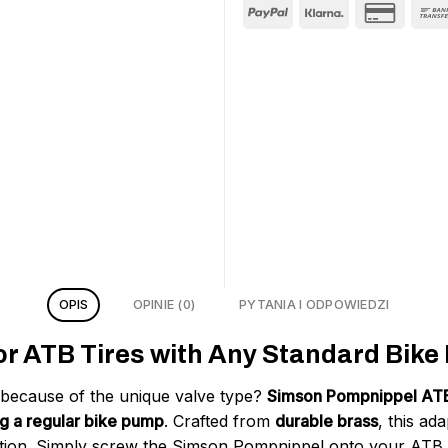
OPIS
OPINIE (0)
PYTANIA I ODPOWIEDZI
 for ATB Tires with Any Standard Bik
e because of the unique valve type?
Simson Pompnippel AT
g a regular bike pump
. Crafted from
durable brass
, this ad
ation. Simply screw the Simson Pompnippel onto your ATB v