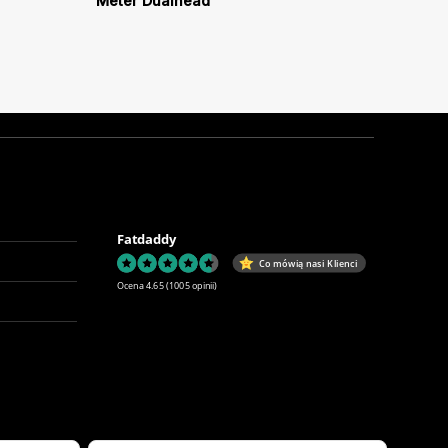
Meter Dualhead
Fatdaddy
Co mówią nasi Klienci
Ocena 4.65
(1005 opinii)