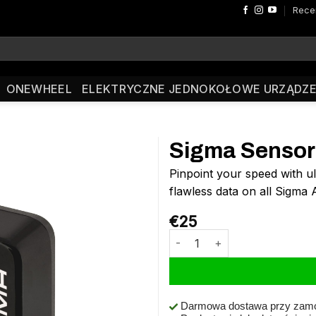
Rece
ONEWHEEL
ELEKTRYCZNE JEDNOKOŁOWE URZĄDZE
Sigma Sensor
Pinpoint your speed with u
flawless data on all Sigma
€
25
ilość Sigma Sensor ATS Speed
Darmowa dostawa przy zamó