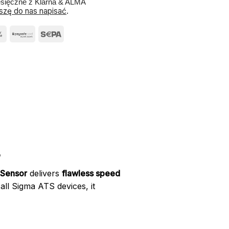
esięczne z Klarna & ALMA
szę do nas napisać
.
.
 Sensor
delivers
flawless speed
all Sigma ATS devices, it