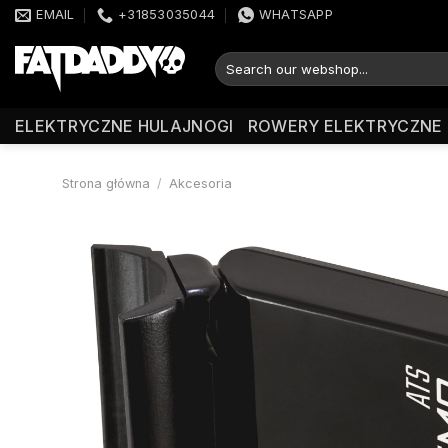
Przewiń
EMAIL
+31853035044
WHATSAPP
do
zawartości
Szukaj:
ELEKTRYCZNE HULAJNOGI
ROWERY ELEKTRYCZNE
Strona główna
/
Akcesoria