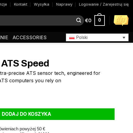
nzje
Kontakt
Wysyłka
Naprawy
Logowanie / Zarejestruj się
€
0
0
NIE
ACCESSORIES
Polski
 ATS Speed
ltra-precise ATS sensor tech, engineered for
 ATS computers you rely on
DODAJ DO KOSZYKA
wieniach powyżej 50 €