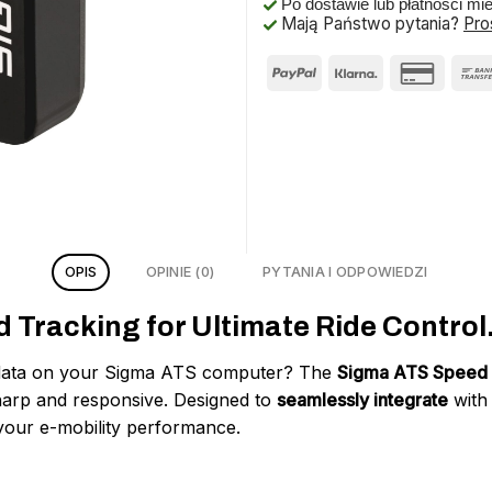
Po dostawie lub płatności mi
Mają Państwo pytania?
Pro
OPIS
OPINIE (0)
PYTANIA I ODPOWIEDZI
 Tracking for Ultimate Ride Control
d data on your Sigma ATS computer? The
Sigma ATS Speed
harp and responsive. Designed to
seamlessly integrate
with 
your e-mobility performance.