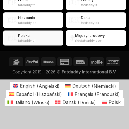
🇫🇷
🇮🇹
fatdaddy.fr
fatdaddy.it
Hiszpania
Dania
🇪🇸
🇩🇰
fatdaddy.es
fatdaddy.dk
Polska
Międzynarodowy
🇵🇱
🌍
fatdaddy.pl
ridefatdaddy.com
Copyright 2019 - 2026 ©
Fatdaddy International B.V.
English
(
Angielski
)
Deutsch
(
Niemiecki
)
Español
(
Hiszpański
)
Français
(
Francuski
)
Italiano
(
Włoski
)
Dansk
(
Duński
)
Polski