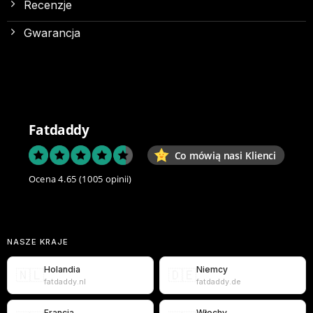
Recenzje
Gwarancja
Fatdaddy
Co mówią nasi Klienci
Ocena 4.65
(1005 opinii)
NASZE KRAJE
Holandia
Niemcy
🇳🇱
🇩🇪
fatdaddy.nl
fatdaddy.de
Francja
Włochy