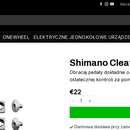
Rece
ONEWHEEL
ELEKTRYCZNE JEDNOKOŁOWE URZĄDZE
Shimano Clea
Obracaj pedały dokładnie o 
ostatecznej kontroli za p
€
22
ilość Shimano Cleats SM-SH12
Darmowa dostawa przy zamó