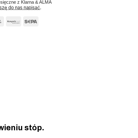
esięczne z Klarna & ALMA
szę do nas napisać
.
ieniu stóp.