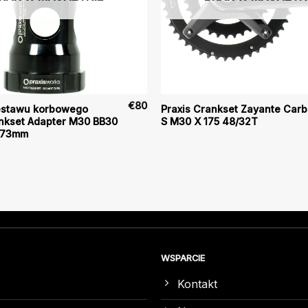
€
80
estawu korbowego
Praxis Crankset Zayante Car
ankset Adapter M30 BB30
S M30 X 175 48/32T
 73mm
WSPARCIE
Kontakt