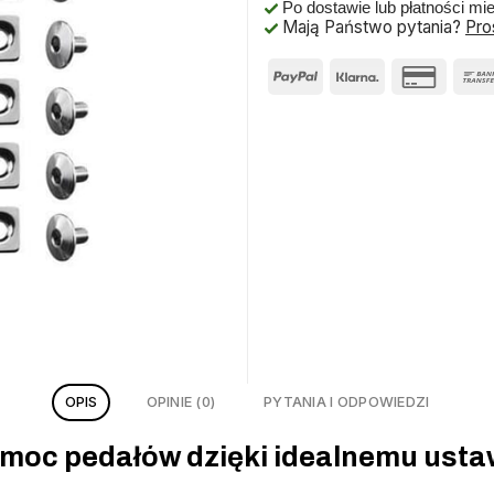
Po dostawie lub płatności mi
Mają Państwo pytania?
Pro
OPIS
OPINIE (0)
PYTANIA I ODPOWIEDZI
 moc pedałów dzięki idealnemu ustaw