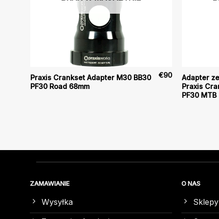
€
55
€
90
Praxis Crankset Adapter M30 BB30
Adapter z
PF30 Road 68mm
Praxis Cr
PF30 MTB
ZAMAWIANIE
O NAS
Wysyłka
Sklepy