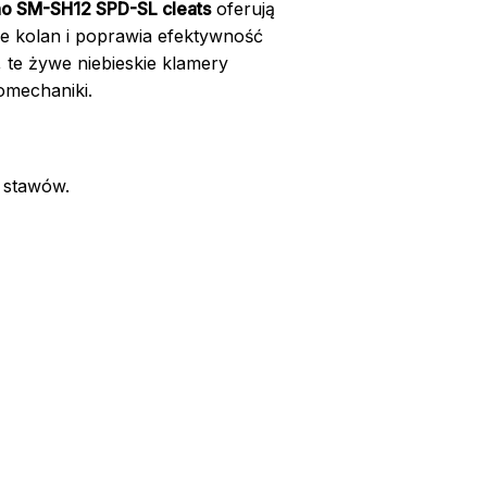
o SM-SH12 SPD-SL cleats
oferują
ie kolan i poprawia efektywność
, te żywe niebieskie klamery
omechaniki.
 stawów.