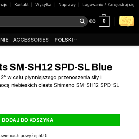
nzje
Kontakt
Wysyłka
Naprawy
Logowanie / Zarejestruj się
€
0
0
NIE
ACCESSORIES
POLSKI
ts SM-SH12 SPD-SL Blue
2° w celu płynniejszego przenoszenia siły i
omocą niebieskich cleats Shimano SM-SH12 SPD-SL
 SPD-SL Blue
DODAJ DO KOSZYKA
wieniach powyżej 50 €