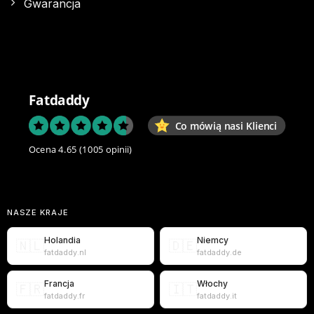
Gwarancja
Fatdaddy
Co mówią nasi Klienci
Ocena 4.65
(1005 opinii)
NASZE KRAJE
Holandia
Niemcy
🇳🇱
🇩🇪
fatdaddy.nl
fatdaddy.de
Francja
Włochy
🇫🇷
🇮🇹
fatdaddy.fr
fatdaddy.it