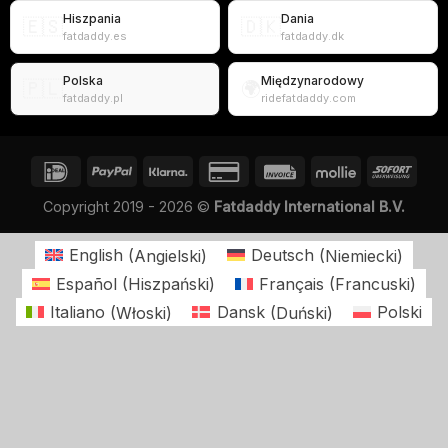
Hiszpania
Dania
🇪🇸
🇩🇰
fatdaddy.es
fatdaddy.dk
Polska
Międzynarodowy
🇵🇱
🌍
fatdaddy.pl
ridefatdaddy.com
Copyright 2019 - 2026 ©
Fatdaddy International B.V.
English
(
Angielski
)
Deutsch
(
Niemiecki
)
Español
(
Hiszpański
)
Français
(
Francuski
)
Italiano
(
Włoski
)
Dansk
(
Duński
)
Polski