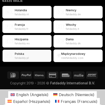
NASZE KRAJE
Holandia
Niemcy
🇳🇱
🇩🇪
fatdaddy.nl
fatdaddy.de
Francja
Włochy
🇫🇷
🇮🇹
fatdaddy.fr
fatdaddy.it
Hiszpania
Dania
🇪🇸
🇩🇰
fatdaddy.es
fatdaddy.dk
Polska
Międzynarodowy
🇵🇱
🌍
fatdaddy.pl
ridefatdaddy.com
Copyright 2019 - 2026 ©
Fatdaddy International B.V.
English
(
Angielski
)
Deutsch
(
Niemiecki
)
Español
(
Hiszpański
)
Français
(
Francuski
)