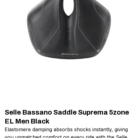
Selle Bassano Saddle Suprema 5zone
EL Men Black
Elastomere damping absorbs shocks instantly, giving
you unmatched comfort on every ride with the Selle