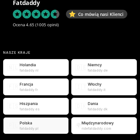
Fatdaddy
Co mówią nasi Klienci
Ocena 4.65
(1005 opinii)
NASZE KRAJE
Holandia
Niemcy
🇳🇱
🇩🇪
fatdaddy.nl
fatdaddy.de
Francja
Włochy
🇫🇷
🇮🇹
fatdaddy.fr
fatdaddy.it
Hiszpania
Dania
🇪🇸
🇩🇰
fatdaddy.es
fatdaddy.dk
Polska
Międzynarodowy
🇵🇱
🌍
fatdaddy.pl
ridefatdaddy.com