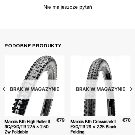
Nie ma jeszcze pytań
PODOBNE PRODUKTY
BRAK W MAGAZYNIE
BRAK W MAGAZYNIE
€
79
€
70
Maxxis Btb High Roller II
Maxxis Btb Crossmark II
3C/EXO/TR 27.5 x 2.50
EXO/TR 29 x 2.25 Black
Zw Foldable
Folding