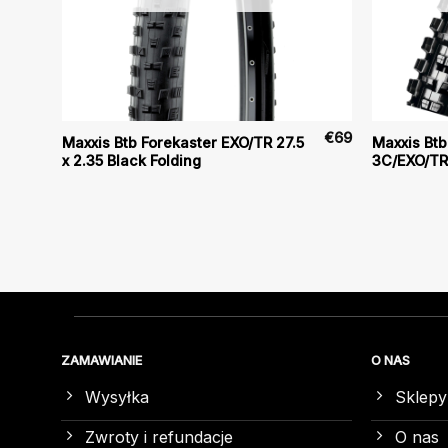
€
84
€
69
Maxxis Btb Forekaster EXO/TR 27.5
Maxxis Btb 
x 2.35 Black Folding
3C/EXO/TR 
ZAMAWIANIE
O NAS
Wysyłka
Sklepy
Zwroty i refundacje
O nas