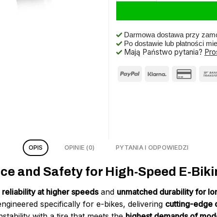
Darmowa dostawa przy zamó
Po dostawie lub płatności mi
Mają Państwo pytania?
Pro
OPIS
OPINIE (0)
PYTANIA I ODPOWIEDZI
ce and Safety for High-Speed E-Biki
eliability at higher speeds
and
unmatched durability for lo
ngineered specifically for e-bikes, delivering
cutting-edge 
stability with a tire that meets the
highest demands of mode