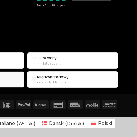
Ocena 4.65
(1005 opinii)
Włochy
🇮🇹
fatdaddy.it
Międzynarodowy
🌍
ridefatdaddy.com
Italiano
(
Włoski
)
Dansk
(
Duński
)
Polski