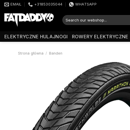
Przewiń
EMAIL
+31853035044
WHATSAPP
do
zawartości
Szukaj:
ELEKTRYCZNE HULAJNOGI
ROWERY ELEKTRYCZNE
Strona główna
/
Banden