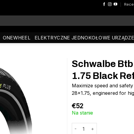
Rece
ONEWHEEL
ELEKTRYCZNE JEDNOKOŁOWE URZĄDZE
Schwalbe Btb 
1.75 Black Ref
Maximize speed and safety
28×1.75, engineered for h
€
52
Na stanie
ilość Schwalbe Btb Marathon E-