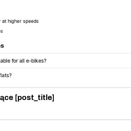
 at higher speeds
es
ns
able for all e-bikes?
lats?
ące [post_title]