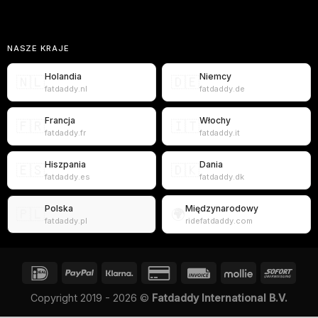
NASZE KRAJE
Holandia
Niemcy
🇳🇱
🇩🇪
fatdaddy.nl
fatdaddy.de
Francja
Włochy
🇫🇷
🇮🇹
fatdaddy.fr
fatdaddy.it
Hiszpania
Dania
🇪🇸
🇩🇰
fatdaddy.es
fatdaddy.dk
Polska
Międzynarodowy
🇵🇱
🌍
fatdaddy.pl
ridefatdaddy.com
Copyright 2019 - 2026 ©
Fatdaddy International B.V.