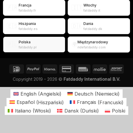
Francja
Włochy
🇫🇷
🇮🇹
fatdaddy.fr
fatdaddy.it
Hiszpania
Dania
🇪🇸
🇩🇰
fatdaddy.es
fatdaddy.dk
Polska
Międzynarodowy
🇵🇱
🌍
fatdaddy.pl
ridefatdaddy.com
Copyright 2019 - 2026 ©
Fatdaddy International B.V.
English
(
Angielski
)
Deutsch
(
Niemiecki
)
Español
(
Hiszpański
)
Français
(
Francuski
)
Italiano
(
Włoski
)
Dansk
(
Duński
)
Polski