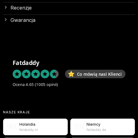
Recenzje
Gwarancja
Fatdaddy
Co mówią nasi Klienci
Ocena 4.65
(1005 opinii)
NASZE KRAJE
Holandia
Niemcy
🇳🇱
🇩🇪
fatdaddy.nl
fatdaddy.de