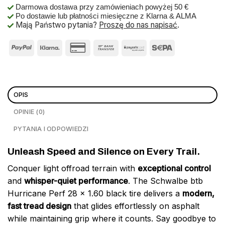
Darmowa dostawa przy zamówieniach powyżej 50 €
Po dostawie lub płatności miesięczne z Klarna & ALMA
Mają Państwo pytania?
Proszę do nas napisać
.
OPIS
OPINIE (0)
PYTANIA I ODPOWIEDZI
Unleash Speed and Silence on Every Trail.
Conquer light offroad terrain with
exceptional control
and
whisper-quiet performance
. The Schwalbe btb
Hurricane Perf 28 x 1.60 black tire delivers a
modern,
fast tread design
that glides effortlessly on asphalt
while maintaining grip where it counts. Say goodbye to