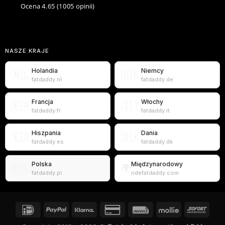
Ocena 4.65
(1005 opinii)
NASZE KRAJE
Holandia
Niemcy
🇳🇱
🇩🇪
fatdaddy.nl
fatdaddy.de
Francja
Włochy
🇫🇷
🇮🇹
fatdaddy.fr
fatdaddy.it
Hiszpania
Dania
🇪🇸
🇩🇰
fatdaddy.es
fatdaddy.dk
Polska
Międzynarodowy
🇵🇱
🌍
fatdaddy.pl
ridefatdaddy.com