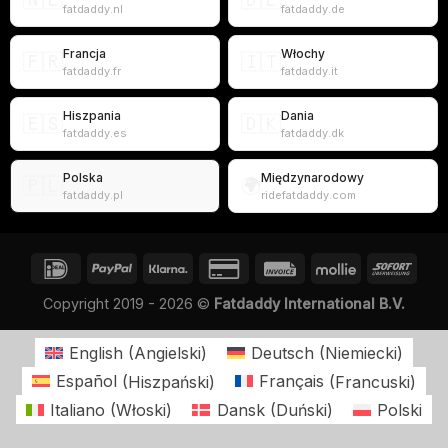
🇳🇱
🇩🇪
fatdaddy.nl
fatdaddy.de
Francja
Włochy
🇫🇷
🇮🇹
fatdaddy.fr
fatdaddy.it
Hiszpania
Dania
🇪🇸
🇩🇰
fatdaddy.es
fatdaddy.dk
Polska
Międzynarodowy
🇵🇱
🌍
fatdaddy.pl
ridefatdaddy.com
Copyright 2019 - 2026 ©
Fatdaddy International B.V.
English
(
Angielski
)
Deutsch
(
Niemiecki
)
Español
(
Hiszpański
)
Français
(
Francuski
)
Italiano
(
Włoski
)
Dansk
(
Duński
)
Polski