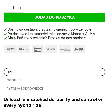
ilość Schwalbe Btb Advancer Hybrid 29 x 2.10 Black Reflective
DODAJ DO KOSZYKA
Darmowa dostawa przy zamówieniach powyżej 50 €
Po dostawie lub płatności miesięczne z Klarna & ALMA
Mają Państwo pytania?
Proszę do nas napisać
.
OPIS
OPINIE (0)
PYTANIA I ODPOWIEDZI
Unleash unmatched durability and control on
every hybrid ride.