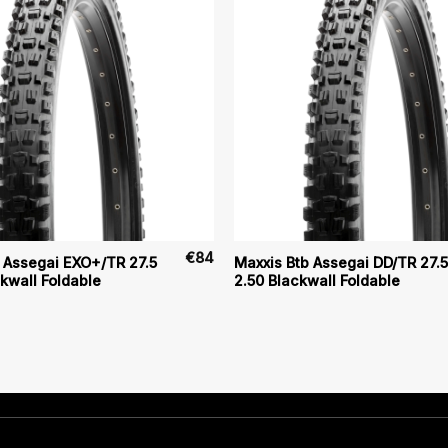
€
84
 Assegai EXO+/TR 27.5
Maxxis Btb Assegai DD/TR 27.5
ckwall Foldable
2.50 Blackwall Foldable