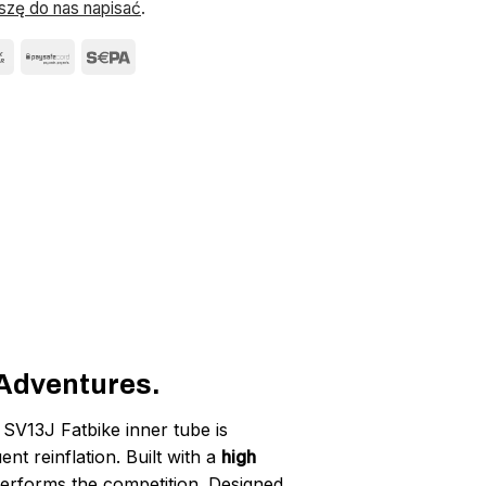
szę do nas napisać
.
 Adventures.
SV13J Fatbike inner tube is
nt reinflation. Built with a
high
utperforms the competition. Designed