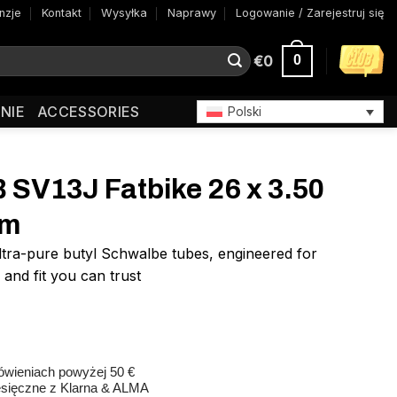
nzje
Kontakt
Wysyłka
Naprawy
Logowanie / Zarejestruj się
€
0
0
NIE
ACCESSORIES
Polski
SV13J Fatbike 26 x 3.50
mm
ltra-pure butyl Schwalbe tubes, engineered for
 and fit you can trust
wieniach powyżej 50 €
esięczne z Klarna & ALMA