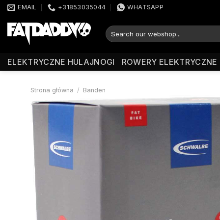
Przewiń
EMAIL
+31853035044
WHATSAPP
do
zawartości
Szukaj:
ELEKTRYCZNE HULAJNOGI
ROWERY ELEKTRYCZNE
Strona główna
/
Banden