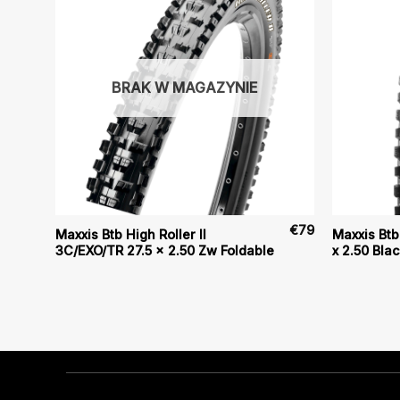
BRAK W MAGAZYNIE
€
70
€
79
Maxxis Btb High Roller II
Maxxis Btb
3C/EXO/TR 27.5 x 2.50 Zw Foldable
x 2.50 Bla