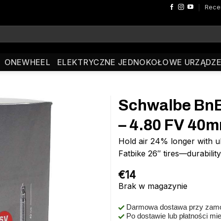
Rece
ONEWHEEL
ELEKTRYCZNE JEDNOKOŁOWE URZĄDZE
Schwalbe BnB 
– 4.80 FV 40
Hold air 24% longer with u
Fatbike 26″ tires—durability
€
14
Brak w magazynie
Darmowa dostawa przy zamó
Po dostawie lub płatności mi