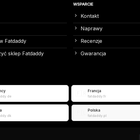
WSPARCIE
Kontakt
Naprawy
w Fatdaddy
Recenzje
yć sklep Fatdaddy
Gwarancja
mcy
Francja
🇫🇷
addy.de
fatdaddy.fr
a
Polska
🇵🇱
addy.dk
fatdaddy.pl