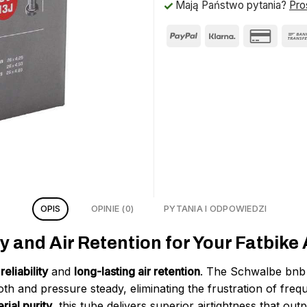
Mają Państwo pytania?
Pro
OPIS
OPINIE (0)
PYTANIA I ODPOWIEDZI
 and Air Retention for Your Fatbike
reliability
and
long-lasting air retention
. The Schwalbe bnb 
h and pressure steady, eliminating the frustration of freque
rial purity
, this tube delivers superior airtightness that o