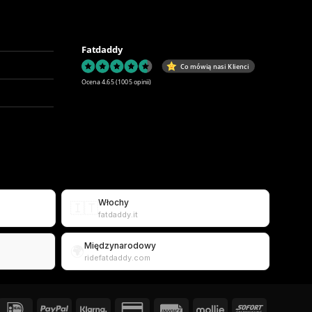
Fatdaddy
Co mówią nasi Klienci
Ocena 4.65
(1005 opinii)
Włochy
🇮🇹
fatdaddy.it
Międzynarodowy
🌍
ridefatdaddy.com