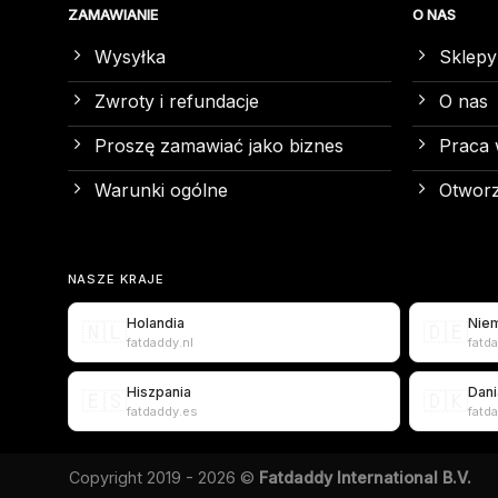
ZAMAWIANIE
O NAS
Wysyłka
Sklepy
Zwroty i refundacje
O nas
Proszę zamawiać jako biznes
Praca 
Warunki ogólne
Otworz
NASZE KRAJE
Holandia
Nie
🇳🇱
🇩🇪
fatdaddy.nl
fatd
Hiszpania
Dani
🇪🇸
🇩🇰
fatdaddy.es
fatd
Copyright 2019 - 2026 ©
Fatdaddy International B.V.