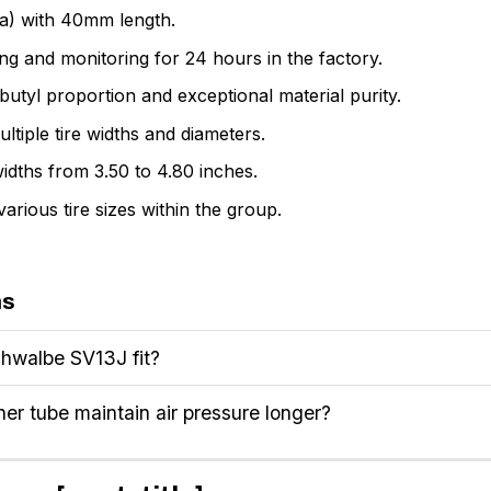
ta) with 40mm length.
ting and monitoring for 24 hours in the factory.
utyl proportion and exceptional material purity.
ltiple tire widths and diameters.
widths from 3.50 to 4.80 inches.
arious tire sizes within the group.
ns
chwalbe SV13J fit?
r tube maintain air pressure longer?