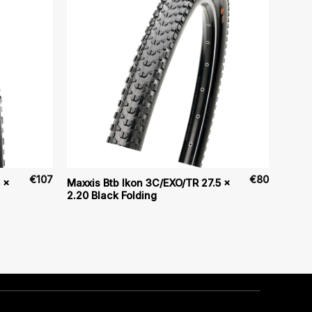
€
107
€
80
 x
Maxxis Btb Ikon 3C/EXO/TR 27.5 x
2.20 Black Folding