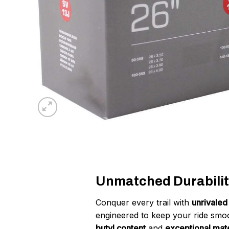
Unmatched Durability
Conquer every trail with
unrivaled 
engineered to keep your ride smoot
butyl content
and
exceptional mate