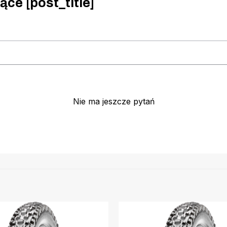
ące [post_title]
Nie ma jeszcze pytań