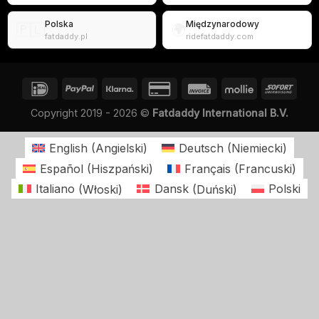
Polska
Międzynarodowy
🇵🇱
🌍
fatdaddy.pl
ridefatdaddy.com
Copyright 2019 - 2026 ©
Fatdaddy International B.V.
English
(
Angielski
)
Deutsch
(
Niemiecki
)
Español
(
Hiszpański
)
Français
(
Francuski
)
Italiano
(
Włoski
)
Dansk
(
Duński
)
Polski