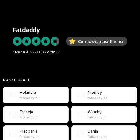
Fatdaddy
Co mówią nasi Klienci
Ocena 4.65
(1005 opinii)
NASZE KRAJE
Holandia
Niemcy
🇳🇱
🇩🇪
fatdaddy.nl
fatdaddy.de
Francja
Włochy
🇫🇷
🇮🇹
fatdaddy.fr
fatdaddy.it
Hiszpania
Dania
🇪🇸
🇩🇰
fatdaddy.es
fatdaddy.dk