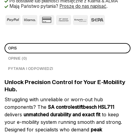
Po dostawie lub płatności miesięczne z Klarna & ALMA
Mają Państwo pytania?
Proszę do nas napisać
.
OPIS
OPINIE (0)
PYTANIA I ODPOWIEDZI
Unlock Precision Control for Your E-Mobility
Hub.
Struggling with unreliable or worn-out hub
components? The
SA controlestiftbesch HSL711
delivers
unmatched durability and exact fit
to keep
your e-mobility system running smooth and strong.
Designed for specialists who demand
peak