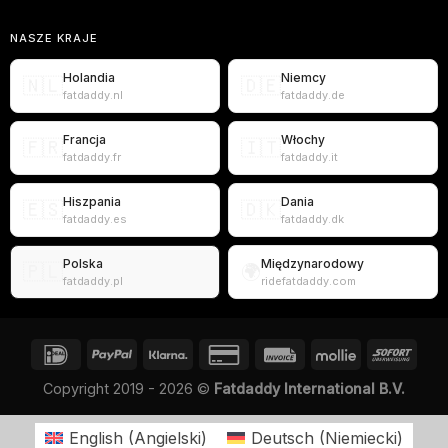
NASZE KRAJE
Holandia
Niemcy
🇳🇱
🇩🇪
fatdaddy.nl
fatdaddy.de
Francja
Włochy
🇫🇷
🇮🇹
fatdaddy.fr
fatdaddy.it
Hiszpania
Dania
🇪🇸
🇩🇰
fatdaddy.es
fatdaddy.dk
Polska
Międzynarodowy
🇵🇱
🌍
fatdaddy.pl
ridefatdaddy.com
Copyright 2019 - 2026 ©
Fatdaddy International B.V.
English
(
Angielski
)
Deutsch
(
Niemiecki
)