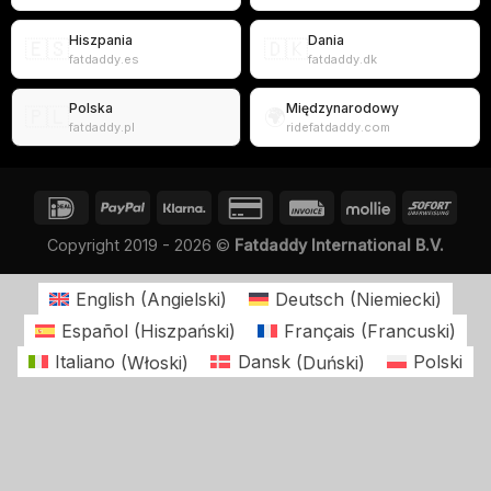
Hiszpania
Dania
🇪🇸
🇩🇰
fatdaddy.es
fatdaddy.dk
Polska
Międzynarodowy
🇵🇱
🌍
fatdaddy.pl
ridefatdaddy.com
Copyright 2019 - 2026 ©
Fatdaddy International B.V.
English
(
Angielski
)
Deutsch
(
Niemiecki
)
Español
(
Hiszpański
)
Français
(
Francuski
)
Italiano
(
Włoski
)
Dansk
(
Duński
)
Polski