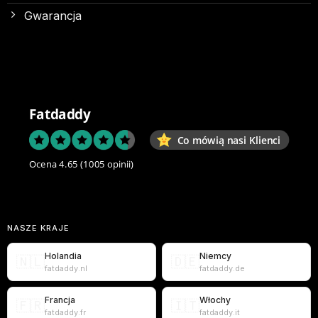
Gwarancja
Fatdaddy
Co mówią nasi Klienci
Ocena 4.65
(1005 opinii)
NASZE KRAJE
Holandia
Niemcy
🇳🇱
🇩🇪
fatdaddy.nl
fatdaddy.de
Francja
Włochy
🇫🇷
🇮🇹
fatdaddy.fr
fatdaddy.it