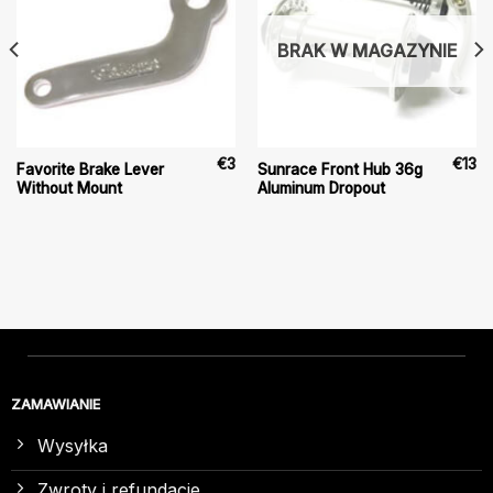
BRAK W MAGAZYNIE
€
3
€
13
Favorite Brake Lever
Sunrace Front Hub 36g
Without Mount
Aluminum Dropout
ZAMAWIANIE
Wysyłka
Zwroty i refundacje