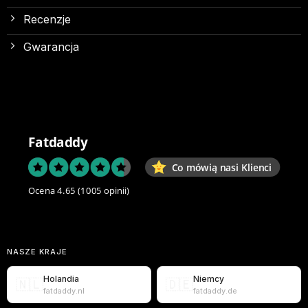
Recenzje
Gwarancja
Fatdaddy
Co mówią nasi Klienci
Ocena 4.65
(1005 opinii)
NASZE KRAJE
Holandia
Niemcy
🇳🇱
🇩🇪
fatdaddy.nl
fatdaddy.de