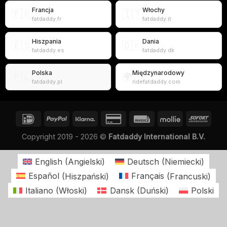
Francja
Włochy
🇫🇷
🇮🇹
fatdaddy.fr
fatdaddy.it
Hiszpania
Dania
🇪🇸
🇩🇰
fatdaddy.es
fatdaddy.dk
Polska
Międzynarodowy
🇵🇱
🌍
fatdaddy.pl
ridefatdaddy.com
Copyright 2019 - 2026 ©
Fatdaddy International B.V.
English
(
Angielski
)
Deutsch
(
Niemiecki
)
Español
(
Hiszpański
)
Français
(
Francuski
)
Italiano
(
Włoski
)
Dansk
(
Duński
)
Polski