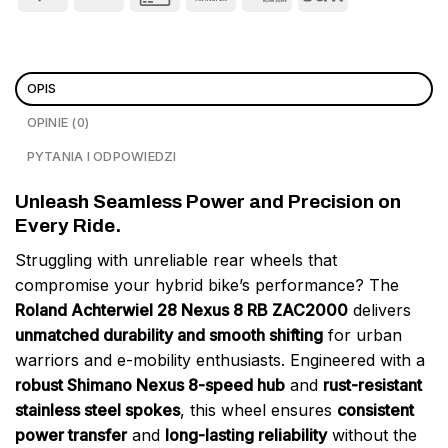
OPIS
OPINIE (0)
PYTANIA I ODPOWIEDZI
Unleash Seamless Power and Precision on
Every Ride.
Struggling with unreliable rear wheels that
compromise your hybrid bike’s performance? The
Roland Achterwiel 28 Nexus 8 RB ZAC2000
delivers
unmatched durability and smooth shifting
for urban
warriors and e-mobility enthusiasts. Engineered with a
robust Shimano Nexus 8-speed hub
and
rust-resistant
stainless steel spokes
, this wheel ensures
consistent
power transfer
and
long-lasting reliability
without the