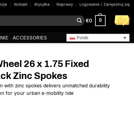
nzje
Kontakt
Wysyłka
Naprawy
Logowanie / Zarejestruj się
€
0
0
NIE
ACCESSORIES
Polski
heel 26 x 1.75 Fixed
ack Zinc Spokes
with zinc spokes delivers unmatched durability
n for your urban e-mobility ride
1.75 Fixed Freewheel Black Zinc Spokes