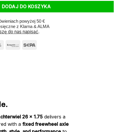
DODAJ DO KOSZYKA
wieniach powyżej 50 €
esięczne z Klarna & ALMA
szę do nas napisać
.
de.
chterwiel 26 x 1.75
delivers a
red with a
fixed freewheel axle
gth, style, and performance
to