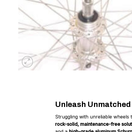
Unleash Unmatched Du
Struggling with unreliable wheel
rock-solid, maintenance-free solut
and a
high-grade aluminum Schur