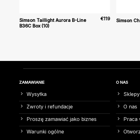
€
10
€
119
Simson Taillight Aurora B-Line
Simson Ch
B36C Box (10)
ZAMAWIANIE
O NAS
Wysyłka
Sklepy
Zwroty i refundacje
O nas
Proszę zamawiać jako biznes
Praca 
Warunki ogólne
Otworz