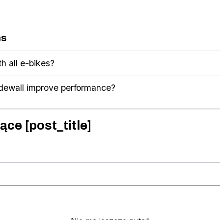
ns
th all e-bikes?
dewall improve performance?
ące [post_title]