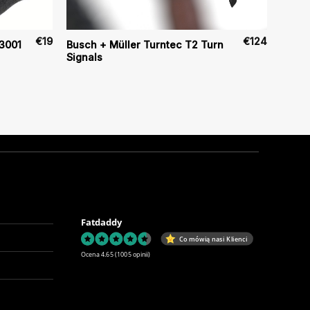
€
19
€
124
3001
Busch + Müller Turntec T2 Turn
Signals
Fatdaddy
Co mówią nasi Klienci
Ocena 4.65
(1005 opinii)