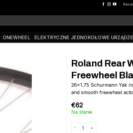
Rece
ONEWHEEL
ELEKTRYCZNE JEDNOKOŁOWE URZĄDZE
Roland Rear W
Freewheel Bl
26×1.75 Schurmann Yak rim 
and smooth freewheel actio
€
62
Na stanie
ilość Roland Rear Wheel 26 x 