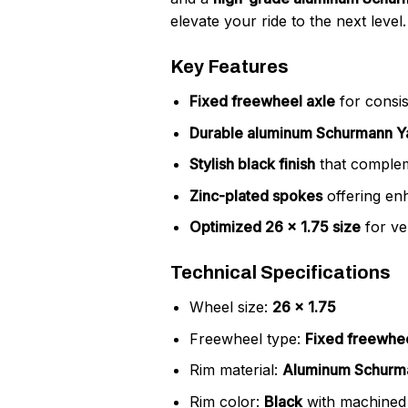
elevate your ride to the next level.
Key Features
Fixed freewheel axle
for consis
Durable aluminum Schurmann Y
Stylish black finish
that complem
Zinc-plated spokes
offering enh
Optimized 26 x 1.75 size
for ve
Technical Specifications
Wheel size:
26 x 1.75
Freewheel type:
Fixed freewhee
Rim material:
Aluminum Schurm
Rim color:
Black
with machined 