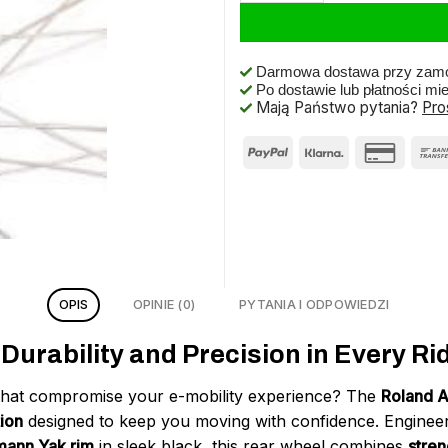
Darmowa dostawa przy zamó
Po dostawie lub płatności mi
Mają Państwo pytania?
Pro
OPIS
OPINIE (0)
PYTANIA I ODPOWIEDZI
rability and Precision in Every Ri
s that compromise your e-mobility experience? The
Roland A
ion
designed to keep you moving with confidence. Enginee
mann Yak rim
in sleek black, this rear wheel combines
stren