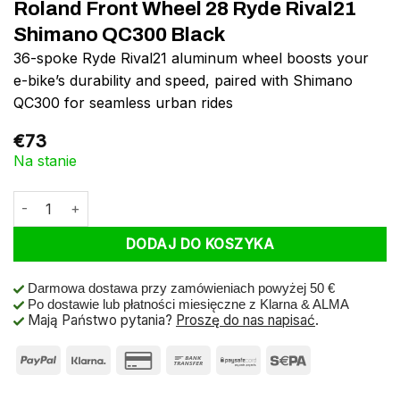
Roland Front Wheel 28 Ryde Rival21
Shimano QC300 Black
36-spoke Ryde Rival21 aluminum wheel boosts your
e-bike’s durability and speed, paired with Shimano
QC300 for seamless urban rides
€
73
Na stanie
ilość Roland Front Wheel 28 Ryde Rival21 Shimano QC300 Black
DODAJ DO KOSZYKA
Darmowa dostawa przy zamówieniach powyżej 50 €
Po dostawie lub płatności miesięczne z Klarna & ALMA
Mają Państwo pytania?
Proszę do nas napisać
.