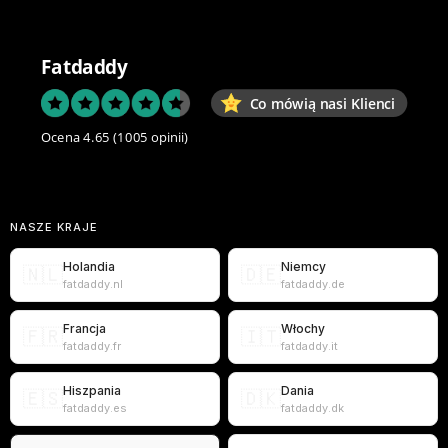
Fatdaddy
Co mówią nasi Klienci
Ocena 4.65
(1005 opinii)
NASZE KRAJE
Holandia
Niemcy
🇳🇱
🇩🇪
fatdaddy.nl
fatdaddy.de
Francja
Włochy
🇫🇷
🇮🇹
fatdaddy.fr
fatdaddy.it
Hiszpania
Dania
🇪🇸
🇩🇰
fatdaddy.es
fatdaddy.dk