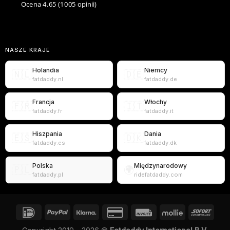
Ocena 4.65
(1005 opinii)
NASZE KRAJE
Holandia
Niemcy
🇳🇱
🇩🇪
fatdaddy.nl
fatdaddy.de
Francja
Włochy
🇫🇷
🇮🇹
fatdaddy.fr
fatdaddy.it
Hiszpania
Dania
🇪🇸
🇩🇰
fatdaddy.es
fatdaddy.dk
Polska
Międzynarodowy
🇵🇱
🌍
fatdaddy.pl
ridefatdaddy.com