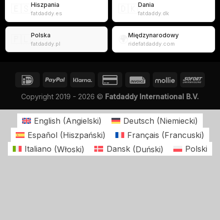
Hiszpania
Dania
🇪🇸
🇩🇰
fatdaddy.es
fatdaddy.dk
Polska
Międzynarodowy
🇵🇱
🌍
fatdaddy.pl
ridefatdaddy.com
Copyright 2019 - 2026 ©
Fatdaddy International B.V.
English
(
Angielski
)
Deutsch
(
Niemiecki
)
Español
(
Hiszpański
)
Français
(
Francuski
)
Italiano
(
Włoski
)
Dansk
(
Duński
)
Polski