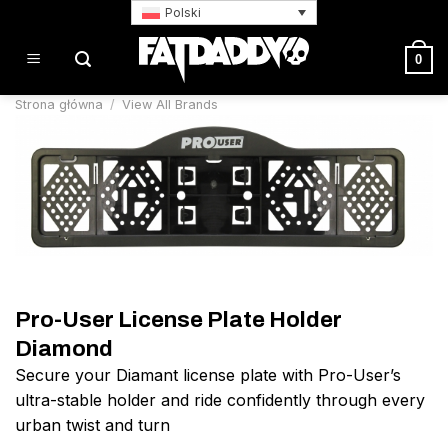
Przewiń
Polski
do
zawartości
0
Strona główna
/
View All Brands
Pro-User License Plate Holder
Diamond
Secure your Diamant license plate with Pro-User’s
ultra-stable holder and ride confidently through every
urban twist and turn