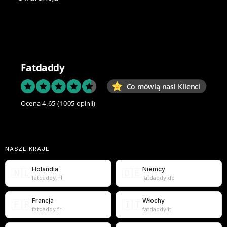
Fatdaddy
Co mówią nasi Klienci
Ocena 4.65
(1005 opinii)
NASZE KRAJE
Holandia
Niemcy
🇳🇱
🇩🇪
fatdaddy.nl
fatdaddy.de
Francja
Włochy
🇫🇷
🇮🇹
fatdaddy.fr
fatdaddy.it