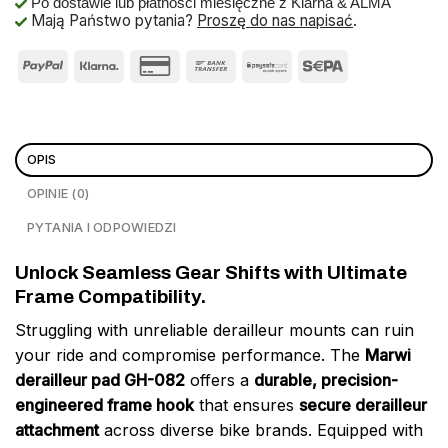
Po dostawie lub płatności miesięczne z Klarna & ALMA
Mają Państwo pytania?
Proszę do nas napisać
.
OPIS
OPINIE (0)
PYTANIA I ODPOWIEDZI
Unlock Seamless Gear Shifts with Ultimate
Frame Compatibility.
Struggling with unreliable derailleur mounts can ruin
your ride and compromise performance. The
Marwi
derailleur pad GH-082
offers a
durable, precision-
engineered frame hook
that ensures
secure derailleur
attachment
across diverse bike brands. Equipped with