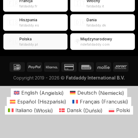
Francja
Włochy
🇫🇷
🇮🇹
fatdaddy.fr
fatdaddy.it
Hiszpania
Dania
🇪🇸
🇩🇰
fatdaddy.es
fatdaddy.dk
Polska
Międzynarodowy
🇵🇱
🌍
fatdaddy.pl
ridefatdaddy.com
Copyright 2019 - 2026 ©
Fatdaddy International B.V.
English
(
Angielski
)
Deutsch
(
Niemiecki
)
Español
(
Hiszpański
)
Français
(
Francuski
)
Italiano
(
Włoski
)
Dansk
(
Duński
)
Polski