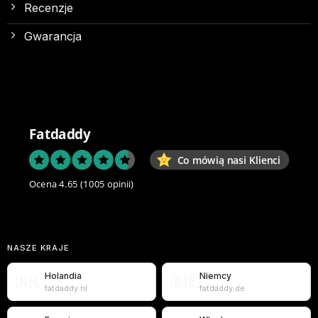
Recenzje
Gwarancja
Fatdaddy
Co mówią nasi Klienci
Ocena 4.65
(1005 opinii)
NASZE KRAJE
Holandia
Niemcy
🇳🇱
🇩🇪
fatdaddy.nl
fatdaddy.de