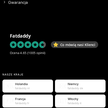
Gwarancja
Fatdaddy
Co mówią nasi Klienci
Ocena 4.65
(1005 opinii)
NASZE KRAJE
Holandia
Niemcy
🇳🇱
🇩🇪
fatdaddy.nl
fatdaddy.de
Francja
Włochy
🇫🇷
🇮🇹
fatdaddy.fr
fatdaddy.it