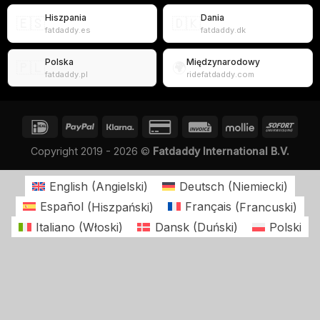
Hiszpania
Dania
🇪🇸
🇩🇰
fatdaddy.es
fatdaddy.dk
Polska
Międzynarodowy
🇵🇱
🌍
fatdaddy.pl
ridefatdaddy.com
Copyright 2019 - 2026 ©
Fatdaddy International B.V.
English
(
Angielski
)
Deutsch
(
Niemiecki
)
Español
(
Hiszpański
)
Français
(
Francuski
)
Italiano
(
Włoski
)
Dansk
(
Duński
)
Polski