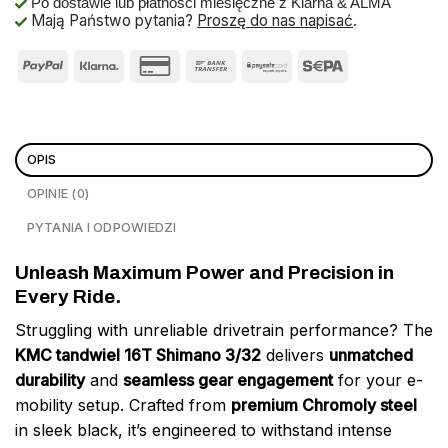
Po dostawie lub płatności miesięczne z Klarna & ALMA
Mają Państwo pytania?
Proszę do nas napisać
.
OPIS
OPINIE (0)
PYTANIA I ODPOWIEDZI
Unleash Maximum Power and Precision in
Every Ride.
Struggling with unreliable drivetrain performance? The
KMC tandwiel 16T Shimano 3/32
delivers
unmatched
durability
and
seamless gear engagement
for your e-
mobility setup. Crafted from
premium Chromoly steel
in sleek black, it’s engineered to withstand intense