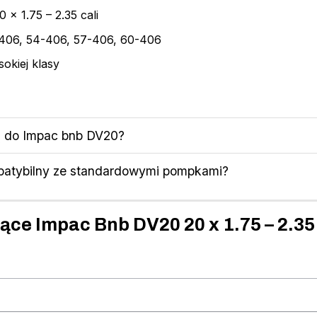
x 1.75 – 2.35 cali
-406, 54-406, 57-406, 60-406
okiej klasy
ją do Impac bnb DV20?
patybilny ze standardowymi pompkami?
zące Impac Bnb DV20 20 x 1.75 – 2.3