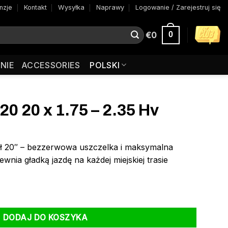
nzje
Kontakt
Wysyłka
Naprawy
Logowanie / Zarejestruj się
€
0
0
NIE
ACCESSORIES
POLSKI
0 20 x 1.75 – 2.35 Hv
ł 20″ – bezzerwowa uszczelka i maksymalna
ia gładką jazdę na każdej miejskiej trasie
75 - 2.35 Hv 40mm
DODAJ DO KOSZYKA