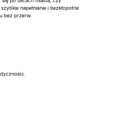
 się po ulicach miasta, czy
szybkie napełnianie i bezkłopotne
hu bez przerw.
styczności.