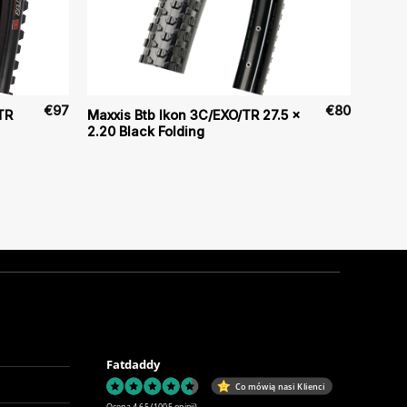
€
97
€
80
TR
Maxxis Btb Ikon 3C/EXO/TR 27.5 x
2.20 Black Folding
Fatdaddy
Co mówią nasi Klienci