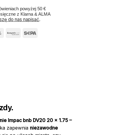
wieniach powyżej 50 €
esięczne z Klarna & ALMA
szę do nas napisać
.
zdy.
ie Impac bnb DV20 20 x 1.75 –
tka zapewnia
niezawodne