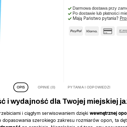
Darmowa dostawa przy zamó
Po dostawie lub płatności mi
Mają Państwo pytania?
Pro
OPIS
OPINIE (0)
PYTANIA I ODPOWIEDZI
 i wydajność dla Twojej miejskiej ja
zebiciami i ciągłym serwisowaniem dzięki
wewnętrznej opon
o dopasowania szerokiego zakresu rozmiarów opon, ta dę