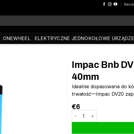
Rece
ONEWHEEL
ELEKTRYCZNE JEDNOKOŁOWE URZĄDZE
Impac Bnb DV2
40mm
Idealnie dopasowana do kó
trwałość—Impac DV20 zapewn
€
6
ilość Impac Bnb DV20 20 x 1.