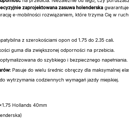
odporność
na przebicia. Niezależnie od tego, czy poruszasz
recyzyjnie zaprojektowana zasuwa holenderska
gwarantuje 
gurację e-mobilności rozwiązaniem, które trzyma Cię w ruc
atybilna z szerokościami opon od 1.75 do 2.35 cali.
kości guma dla zwiększonej odporności na przebicia.
optymalizowana do szybkiego i bezpiecznego napełniania.
arów:
Pasuje do wielu średnic obręczy dla maksymalnej ela
 wytrzymania codziennych wymagań jazdy miejskiej.
×1.75 Hollands 40mm
enderska)