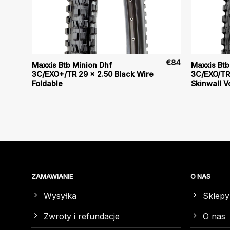
€
84
€
84
Maxxis Btb Minion Dhf
Maxxis Btb
3C/EXO+/TR 29 x 2.50 Black Wire
3C/EXO/TR
Foldable
Skinwall V
ZAMAWIANIE
O NAS
Wysyłka
Sklepy
Zwroty i refundacje
O nas