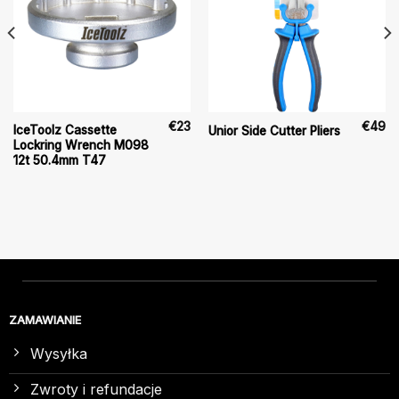
€
23
€
49
IceToolz Cassette
Unior Side Cutter Pliers
Lockring Wrench M098
12t 50.4mm T47
ZAMAWIANIE
Wysyłka
Zwroty i refundacje