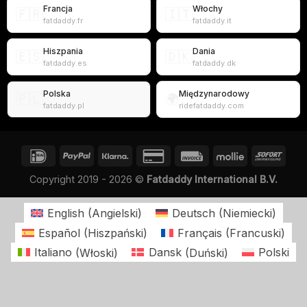
Francja
Włochy
🇫🇷
🇮🇹
fatdaddy.fr
fatdaddy.it
Hiszpania
Dania
🇪🇸
🇩🇰
fatdaddy.es
fatdaddy.dk
Polska
Międzynarodowy
🇵🇱
🌍
fatdaddy.pl
ridefatdaddy.com
Copyright 2019 - 2026 ©
Fatdaddy International B.V.
English
(
Angielski
)
Deutsch
(
Niemiecki
)
Español
(
Hiszpański
)
Français
(
Francuski
)
Italiano
(
Włoski
)
Dansk
(
Duński
)
Polski