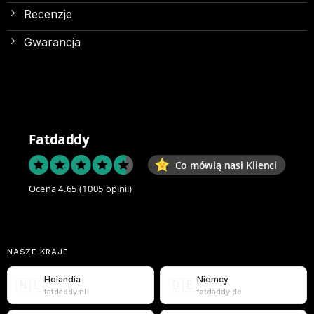
Recenzje
Gwarancja
Fatdaddy
Co mówią nasi Klienci
Ocena 4.65
(1005 opinii)
NASZE KRAJE
Holandia
Niemcy
🇳🇱
🇩🇪
fatdaddy.nl
fatdaddy.de