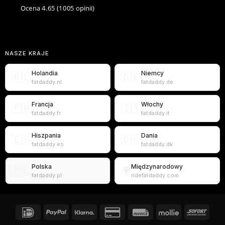
Ocena 4.65
(1005 opinii)
NASZE KRAJE
Holandia
Niemcy
🇳🇱
🇩🇪
fatdaddy.nl
fatdaddy.de
Francja
Włochy
🇫🇷
🇮🇹
fatdaddy.fr
fatdaddy.it
Hiszpania
Dania
🇪🇸
🇩🇰
fatdaddy.es
fatdaddy.dk
Polska
Międzynarodowy
🇵🇱
🌍
fatdaddy.pl
ridefatdaddy.com