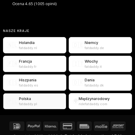
Ocena 4.65
(1005 opinii)
NASZE KRAJE
Holandia
Niemcy
🇳🇱
🇩🇪
fatdaddy.nl
fatdaddy.de
Francja
Włochy
🇫🇷
🇮🇹
fatdaddy.fr
fatdaddy.it
Hiszpania
Dania
🇪🇸
🇩🇰
fatdaddy.es
fatdaddy.dk
Polska
Międzynarodowy
🇵🇱
🌍
fatdaddy.pl
ridefatdaddy.com