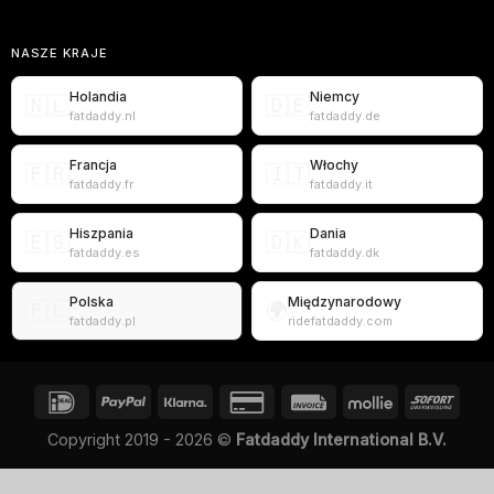
NASZE KRAJE
Holandia
Niemcy
🇳🇱
🇩🇪
fatdaddy.nl
fatdaddy.de
Francja
Włochy
🇫🇷
🇮🇹
fatdaddy.fr
fatdaddy.it
Hiszpania
Dania
🇪🇸
🇩🇰
fatdaddy.es
fatdaddy.dk
Polska
Międzynarodowy
🇵🇱
🌍
fatdaddy.pl
ridefatdaddy.com
Copyright 2019 - 2026 ©
Fatdaddy International B.V.