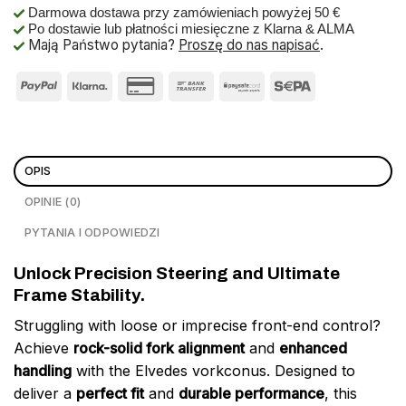
Darmowa dostawa przy zamówieniach powyżej 50 €
Po dostawie lub płatności miesięczne z Klarna & ALMA
Mają Państwo pytania?
Proszę do nas napisać
.
OPIS
OPINIE (0)
PYTANIA I ODPOWIEDZI
Unlock Precision Steering and Ultimate
Frame Stability.
Struggling with loose or imprecise front-end control?
Achieve
rock-solid fork alignment
and
enhanced
handling
with the Elvedes vorkconus. Designed to
deliver a
perfect fit
and
durable performance
, this