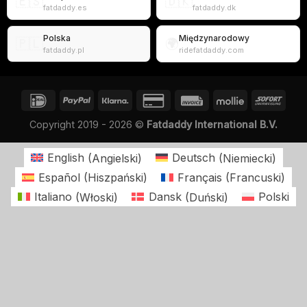
🇪🇸
🇩🇰
fatdaddy.es
fatdaddy.dk
Polska
Międzynarodowy
🇵🇱
🌍
fatdaddy.pl
ridefatdaddy.com
Copyright 2019 - 2026 ©
Fatdaddy International B.V.
English
(
Angielski
)
Deutsch
(
Niemiecki
)
Español
(
Hiszpański
)
Français
(
Francuski
)
Italiano
(
Włoski
)
Dansk
(
Duński
)
Polski