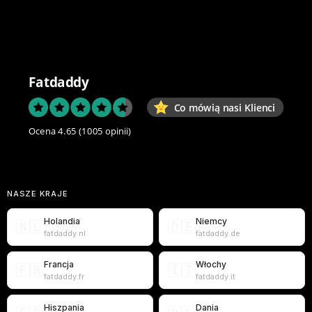
Fatdaddy
Co mówią nasi Klienci
Ocena 4.65
(1005 opinii)
NASZE KRAJE
Holandia
Niemcy
🇳🇱
🇩🇪
fatdaddy.nl
fatdaddy.de
Francja
Włochy
🇫🇷
🇮🇹
fatdaddy.fr
fatdaddy.it
Hiszpania
Dania