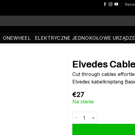
Rece
ONEWHEEL
ELEKTRYCZNE JEDNOKOŁOWE URZĄDZE
Elvedes Cable
Cut through cables effortle
Elvedes kabelkniptang Basic
€
27
Na stanie
ilość Elvedes Cable Cutter Bas