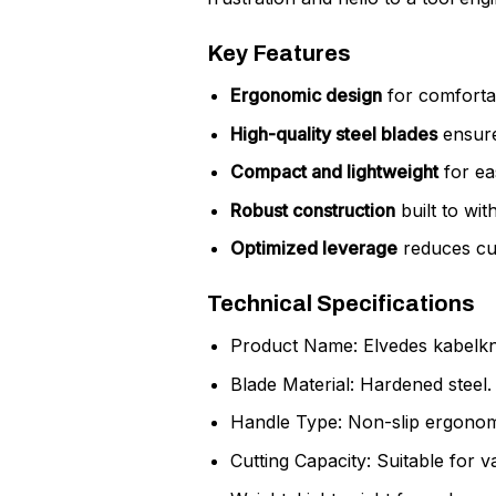
Key Features
Ergonomic design
for comfortab
High-quality steel blades
ensure
Compact and lightweight
for eas
Robust construction
built to wi
Optimized leverage
reduces cut
Technical Specifications
Product Name: Elvedes kabelkn
Blade Material: Hardened steel.
Handle Type: Non-slip ergonomi
Cutting Capacity: Suitable for v