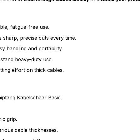
le, fatigue-free use.
 sharp, precise cuts every time.
y handling and portability.
thstand heavy-duty use.
ting effort on thick cables.
iptang Kabelschaar Basic.
c grip.
arious cable thicknesses.