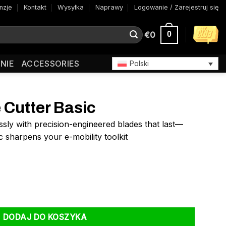
nzje
Kontakt
Wysyłka
Naprawy
Logowanie / Zarejestruj się
€
0
0
NIE
ACCESSORIES
Polski
 Cutter Basic
ssly with precision-engineered blades that last—
 sharpens your e-mobility toolkit
ic
DODAJ DO KOSZYKA