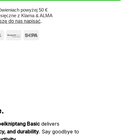
wieniach powyżej 50 €
esięczne z Klarna & ALMA
szę do nas napisać
.
.
elkniptang Basic
delivers
y, and durability
. Say goodbye to
ctivity
.