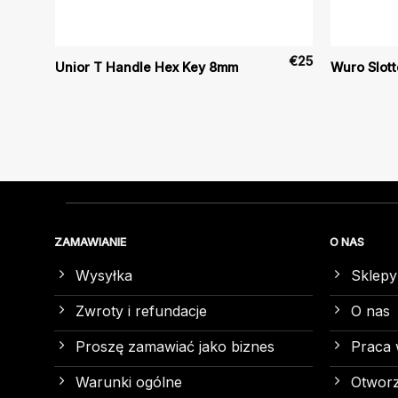
€
27
€
25
Unior T Handle Hex Key 8mm
Wuro Slot
ZAMAWIANIE
O NAS
Wysyłka
Sklepy
Zwroty i refundacje
O nas
Proszę zamawiać jako biznes
Praca 
Warunki ogólne
Otworz