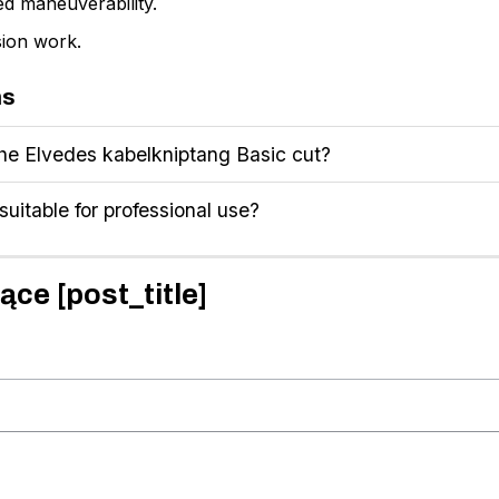
ed maneuverability.
sion work.
ns
the Elvedes kabelkniptang Basic cut?
suitable for professional use?
ące [post_title]