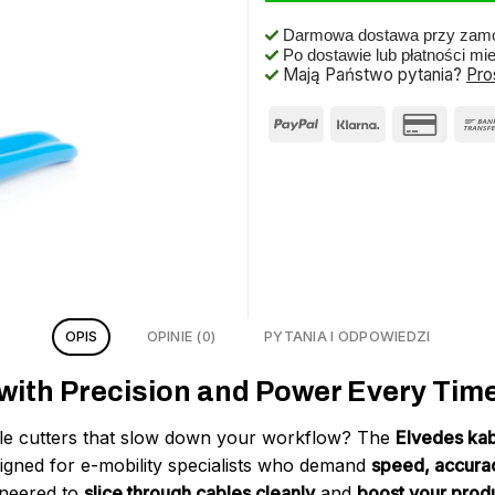
Darmowa dostawa przy zamó
Po dostawie lub płatności mi
Mają Państwo pytania?
Pro
OPIS
OPINIE (0)
PYTANIA I ODPOWIEDZI
with Precision and Power Every Time
cable cutters that slow down your workflow? The
Elvedes kab
igned for e-mobility specialists who demand
speed, accurac
gineered to
slice through cables cleanly
and
boost your produ