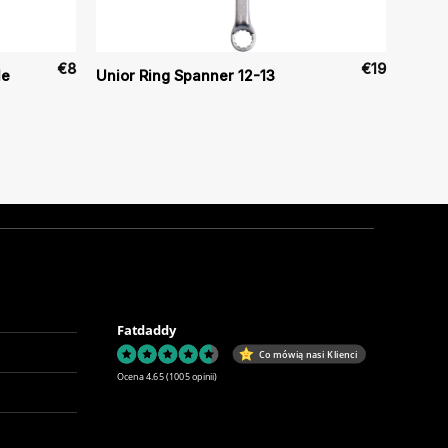
€
8
€
19
le
Unior Ring Spanner 12-13
Fatdaddy
Co mówią nasi Klienci
Ocena 4.65
(1005 opinii)