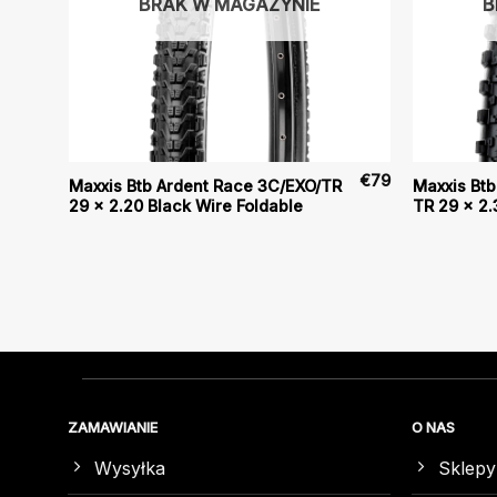
BRAK W MAGAZYNIE
B
€
73
€
79
Maxxis Btb Ardent Race 3C/EXO/TR
Maxxis Btb
29 x 2.20 Black Wire Foldable
TR 29 x 2.
ZAMAWIANIE
O NAS
Wysyłka
Sklepy