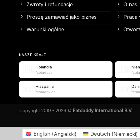
Zwroty i refundacje
O nas
Proszę zamawiać jako biznes
Praca 
Warunki ogólne
Otworz
NASZE KRAJE
Holandia
Nie
🇳🇱
🇩🇪
fatdaddy.nl
fatd
Hiszpania
Dani
🇪🇸
🇩🇰
fatdaddy.es
fatd
Copyright 2019 - 2026 ©
Fatdaddy International B.V.
English
(
Angielski
)
Deutsch
(
Niemiecki
)