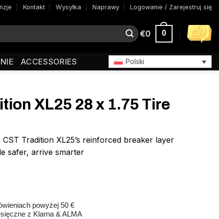
nzje
Kontakt
Wysyłka
Naprawy
Logowanie / Zarejestruj się
€
0
0
NIE
ACCESSORIES
Polski
tion XL25 28 x 1.75 Tire
CST Tradition XL25’s reinforced breaker layer
de safer, arrive smarter
wieniach powyżej 50 €
esięczne z Klarna & ALMA