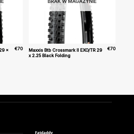
IE
BRAK W MAGAZYNIE
€
70
€
70
29 x
Maxxis Btb Crossmark II EXO/TR 29
x 2.25 Black Folding
Fatdaddy