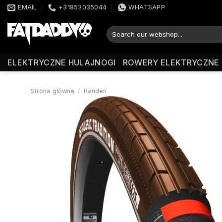
Przewiń
EMAIL
+31853035044
WHATSAPP
do
zawartości
Szukaj:
ELEKTRYCZNE HULAJNOGI
ROWERY ELEKTRYCZNE
Strona główna
/
Banden