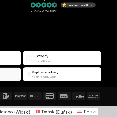
Co mówią nasi Klienci
Ocena 4.65
(1005 opinii)
Włochy
🇮🇹
fatdaddy.it
Międzynarodowy
🌍
ridefatdaddy.com
Italiano
(
Włoski
)
Dansk
(
Duński
)
Polski