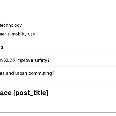
 technology
er e-mobility use
ns
n XL25 improve safety?
-bikes and urban commuting?
ące [post_title]