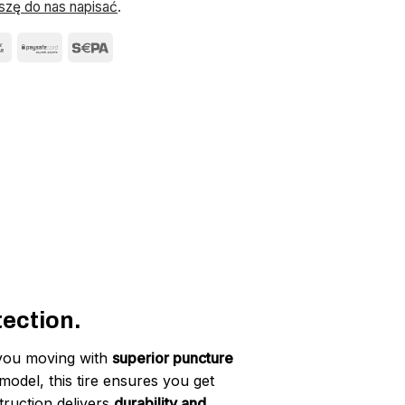
szę do nas napisać
.
ection.
 you moving with
superior puncture
model, this tire ensures you get
struction delivers
durability and