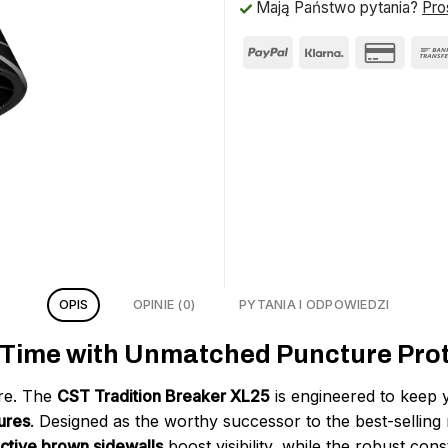
Mają Państwo pytania?
Pro
OPIS
OPINIE (0)
PYTANIA I ODPOWIEDZI
n Time with Unmatched Puncture Prot
tire. The
CST Tradition Breaker XL25
is engineered to keep
tures
. Designed as the worthy successor to the best-selling 
ective brown sidewalls
boost visibility, while the robust con