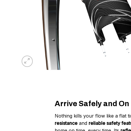
Arrive Safely and O
Nothing kills your flow like a flat 
resistance
and
reliable safety fea
home on time, every time. Its
refl