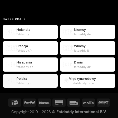
NASZE KRAJE
Holandia
Niemcy
🇳🇱
🇩🇪
fatdaddy.nl
fatdaddy.de
Francja
Włochy
🇫🇷
🇮🇹
fatdaddy.fr
fatdaddy.it
Hiszpania
Dania
🇪🇸
🇩🇰
fatdaddy.es
fatdaddy.dk
Polska
Międzynarodowy
🇵🇱
🌍
fatdaddy.pl
ridefatdaddy.com
Copyright 2019 - 2026 ©
Fatdaddy International B.V.