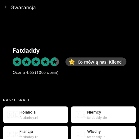
Gwarancja
Fatdaddy
Co mówią nasi Klienci
Ocena 4.65
(1005 opinii)
NASZE KRAJE
Holandia
Niemcy
🇳🇱
🇩🇪
fatdaddy.nl
fatdaddy.de
Francja
Włochy
🇫🇷
🇮🇹
fatdaddy.fr
fatdaddy.it