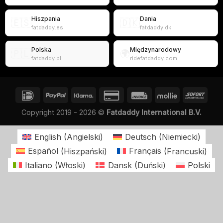
Hiszpania
Dania
🇪🇸
🇩🇰
fatdaddy.es
fatdaddy.dk
Polska
Międzynarodowy
🇵🇱
🌍
fatdaddy.pl
ridefatdaddy.com
Copyright 2019 - 2026 ©
Fatdaddy International B.V.
English
(
Angielski
)
Deutsch
(
Niemiecki
)
Español
(
Hiszpański
)
Français
(
Francuski
)
Italiano
(
Włoski
)
Dansk
(
Duński
)
Polski