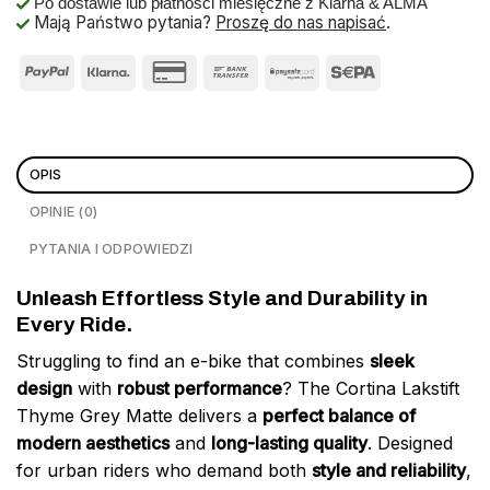
Po dostawie lub płatności miesięczne z Klarna & ALMA
Mają Państwo pytania?
Proszę do nas napisać
.
OPIS
OPINIE (0)
PYTANIA I ODPOWIEDZI
Unleash Effortless Style and Durability in
Every Ride.
Struggling to find an e-bike that combines
sleek
design
with
robust performance
? The Cortina Lakstift
Thyme Grey Matte delivers a
perfect balance of
modern aesthetics
and
long-lasting quality
. Designed
for urban riders who demand both
style and reliability
,