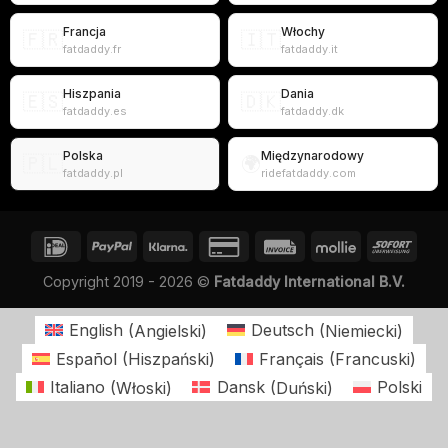
Francja
Włochy
🇫🇷
🇮🇹
fatdaddy.fr
fatdaddy.it
Hiszpania
Dania
🇪🇸
🇩🇰
fatdaddy.es
fatdaddy.dk
Polska
Międzynarodowy
🇵🇱
🌍
fatdaddy.pl
ridefatdaddy.com
Copyright 2019 - 2026 ©
Fatdaddy International B.V.
English
(
Angielski
)
Deutsch
(
Niemiecki
)
Español
(
Hiszpański
)
Français
(
Francuski
)
Italiano
(
Włoski
)
Dansk
(
Duński
)
Polski