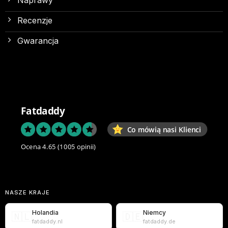
Recenzje
Gwarancja
Fatdaddy
Co mówią nasi Klienci
Ocena 4.65
(1005 opinii)
NASZE KRAJE
Holandia
Niemcy
🇳🇱
🇩🇪
fatdaddy.nl
fatdaddy.de