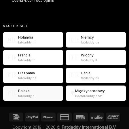
Ocena 4.65
(1005 opinii)
NASZE KRAJE
Holandia
Niemcy
🇳🇱
🇩🇪
fatdaddy.nl
fatdaddy.de
Francja
Włochy
🇫🇷
🇮🇹
fatdaddy.fr
fatdaddy.it
Hiszpania
Dania
🇪🇸
🇩🇰
fatdaddy.es
fatdaddy.dk
Polska
Międzynarodowy
🇵🇱
🌍
fatdaddy.pl
ridefatdaddy.com
Copyright 2019 - 2026 ©
Fatdaddy International B.V.