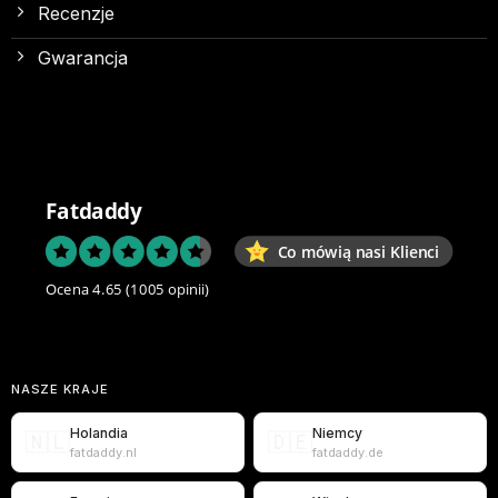
Recenzje
Gwarancja
Fatdaddy
Co mówią nasi Klienci
Ocena 4.65
(1005 opinii)
NASZE KRAJE
Holandia
Niemcy
🇳🇱
🇩🇪
fatdaddy.nl
fatdaddy.de