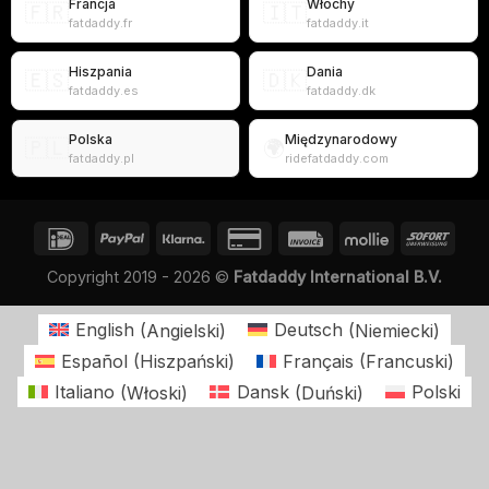
Francja
Włochy
🇫🇷
🇮🇹
fatdaddy.fr
fatdaddy.it
Hiszpania
Dania
🇪🇸
🇩🇰
fatdaddy.es
fatdaddy.dk
Polska
Międzynarodowy
🇵🇱
🌍
fatdaddy.pl
ridefatdaddy.com
Copyright 2019 - 2026 ©
Fatdaddy International B.V.
English
(
Angielski
)
Deutsch
(
Niemiecki
)
Español
(
Hiszpański
)
Français
(
Francuski
)
Italiano
(
Włoski
)
Dansk
(
Duński
)
Polski