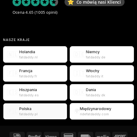
Co mówią nasi Klienci
Ocena 4.65
(1005 opinii)
NASZE KRAJE
Holandia
Niemcy
🇳🇱
🇩🇪
fatdaddy.nl
fatdaddy.de
Francja
Włochy
🇫🇷
🇮🇹
fatdaddy.fr
fatdaddy.it
Hiszpania
Dania
🇪🇸
🇩🇰
fatdaddy.es
fatdaddy.dk
Polska
Międzynarodowy
🇵🇱
🌍
fatdaddy.pl
ridefatdaddy.com