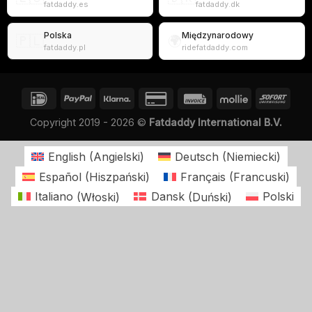
fatdaddy.es
fatdaddy.dk
Polska
Międzynarodowy
🇵🇱
🌍
fatdaddy.pl
ridefatdaddy.com
Copyright 2019 - 2026 ©
Fatdaddy International B.V.
English
(
Angielski
)
Deutsch
(
Niemiecki
)
Español
(
Hiszpański
)
Français
(
Francuski
)
Italiano
(
Włoski
)
Dansk
(
Duński
)
Polski