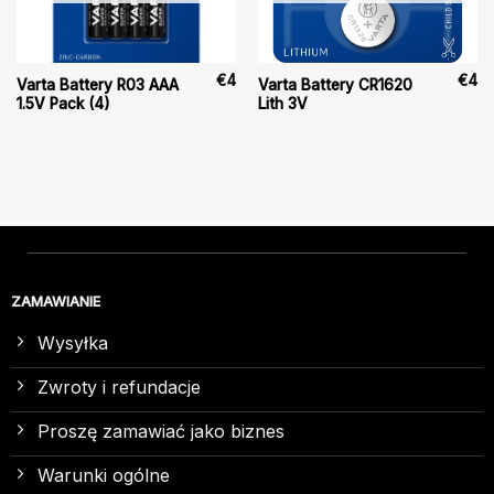
€
4
€
4
Varta Battery R03 AAA
Varta Battery CR1620
1.5V Pack (4)
Lith 3V
ZAMAWIANIE
Wysyłka
Zwroty i refundacje
Proszę zamawiać jako biznes
Warunki ogólne