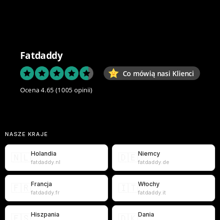
Fatdaddy
Co mówią nasi Klienci
Ocena 4.65
(1005 opinii)
NASZE KRAJE
Holandia
Niemcy
🇳🇱
🇩🇪
fatdaddy.nl
fatdaddy.de
Francja
Włochy
🇫🇷
🇮🇹
fatdaddy.fr
fatdaddy.it
Hiszpania
Dania
🇪🇸
🇩🇰