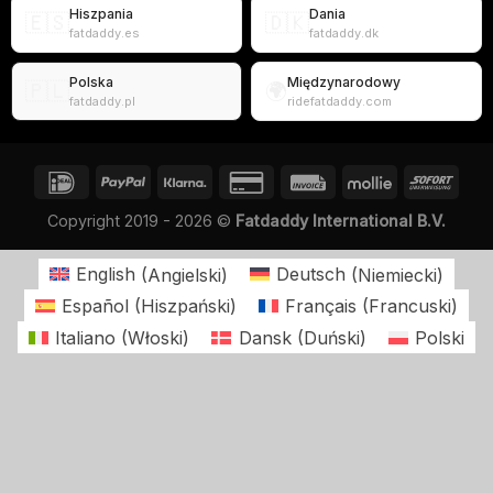
Hiszpania
Dania
🇪🇸
🇩🇰
fatdaddy.es
fatdaddy.dk
Polska
Międzynarodowy
🇵🇱
🌍
fatdaddy.pl
ridefatdaddy.com
Copyright 2019 - 2026 ©
Fatdaddy International B.V.
English
(
Angielski
)
Deutsch
(
Niemiecki
)
Español
(
Hiszpański
)
Français
(
Francuski
)
Italiano
(
Włoski
)
Dansk
(
Duński
)
Polski