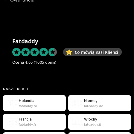
Fatdaddy
Co mówią nasi Klienci
Ocena 4.65
(1005 opinii)
NASZE KRAJE
Holandia
Niemcy
🇳🇱
🇩🇪
fatdaddy.nl
fatdaddy.de
Francja
Włochy
🇫🇷
🇮🇹
fatdaddy.fr
fatdaddy.it